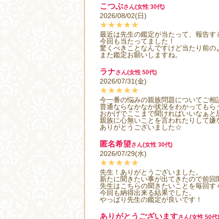
こつぶ
さん(女性 30代)
2026/08/02(日)
★★★★★
最近は先生の鑑定が当たって、報告す
今回も当たってました！
驚くべきことなんですけど当たり前のよ
また鑑定お願いしますね。
ラナ
さん(女性 50代)
2026/07/31(金)
★★★★★
今一番の悩みの親族問題についてご相
普通ならなかなか状況をわかってもら
おかげでここまで聞ければいいなぁと
親族に心無いことを言われたりして嫌
ありがとうございました☆
匿名希望
さん(女性 30代)
2026/07/29(水)
★★★★★
先生！ありがとうございました。
新たに聞きたい事が出てきたので前回
先生はこちらの聞きたいことを毎回す
今回も納得出来る結果でした。
やっぱり先生の鑑定が良いです！
ありがとうございます
さん(女性 50代