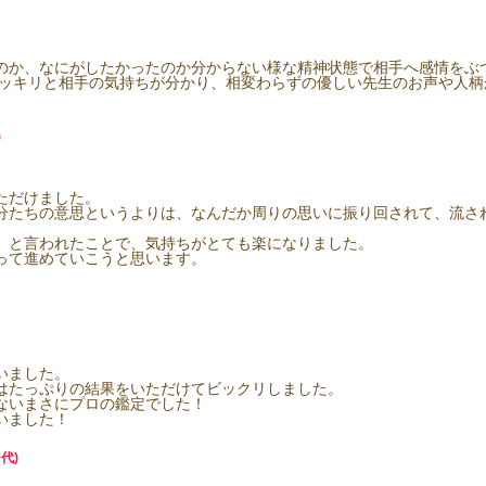
のか、なにがしたかったのか分からない様な精神状態で相手へ感情をぶ
でハッキリと相手の気持ちが分かり、相変わらずの優しい先生のお声や人
)
ただけました。
分たちの意思というよりは、なんだか周りの思いに振り回されて、流さ
」と言われたことで、気持ちがとても楽になりました。
って進めていこうと思います。
いました。
はたっぷりの結果をいただけてビックリしました。
ないまさにプロの鑑定でした！
いました！
代)