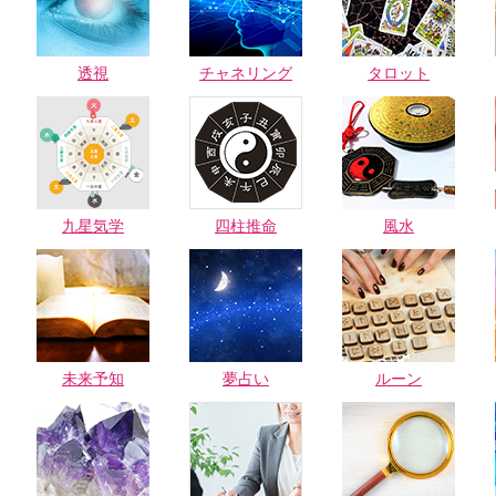
透視
チャネリング
タロット
九星気学
四柱推命
風水
未来予知
夢占い
ルーン