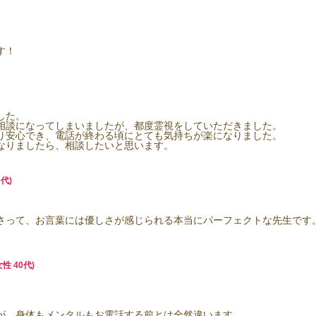
す！
した。
相談になってしまいましたが、都度霊視をしていただきました。
り安心でき、電話が終わる頃にとても気持ちが楽になりました。
なりましたら、相談したいと思います。
代)
さって、お言葉には優しさが感じられる本当にパーフェクトな先生です
性 40代)
が、身体もメンタルもお電話する前とは全然違います。