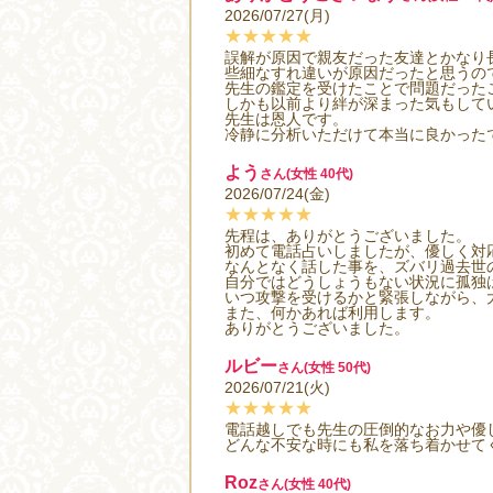
2026/07/27(月)
★★★★★
誤解が原因で親友だった友達とかなり
些細なすれ違いが原因だったと思うの
先生の鑑定を受けたことで問題だった
しかも以前より絆が深まった気もして
先生は恩人です。
冷静に分析いただけて本当に良かった
よう
さん(女性 40代)
2026/07/24(金)
★★★★★
先程は、ありがとうございました。
初めて電話占いしましたが、優しく対
なんとなく話した事を、ズバリ過去世
自分ではどうしょうもない状況に孤独
いつ攻撃を受けるかと緊張しながら、
また、何かあれば利用します。
ありがとうございました。
ルビー
さん(女性 50代)
2026/07/21(火)
★★★★★
電話越しでも先生の圧倒的なお力や優
どんな不安な時にも私を落ち着かせて
Roz
さん(女性 40代)