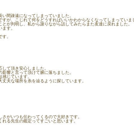
長い間疎遠になってしまっていました。
ですが、こじれて何をどうすればいいかわからなくなってしまっていま
ことが判明し、私から謝りながら話してみたらまた友達に戻れました。
います。
です。
応して頂き安心しました。
の影響と言って頂けて腑に落ちました。
は感じています。
大丈夫な場所を糸を辿るように探しています。
しさがいつも伝わってくるので大好きです。
くれる先生の鑑定ってすごいと思います。