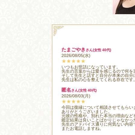
たまごやき
さん(女性 40代)
2026/08/05(水)
★★★★★
いつもお世話になっています。
先生の言葉からは愛を感じるので何を
そして先生と話すと自分が本来の自分
先生は私の心を整えてくれる存在です
匿名
さん(女性 40代)
2026/08/03(月)
★★★★★
今回は復縁について相談させてもらい
ありがとうございました。
元彼の性格や、別れた本当の理由など
鑑定結果は良いことばかりじゃなかっ
先生のアドバイス通りに何気ない内容
またお電話しますね。