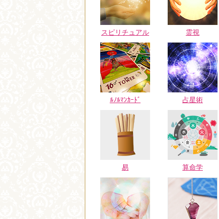
スピリチュアル
霊視
ﾙﾉﾙﾏﾝｶｰﾄﾞ
占星術
易
算命学