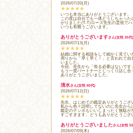
2026/07/20(月)
★★★★★
いつも本当にありがとうございます。
この度は自分でも一体どうしちゃった
がりました(T-T)ローズ先生の霊視
いつも有難うございます。
ありがとうございます
さん(女性 30代
2026/07/13(月)
★★★★★
結婚に関する相談をして細かく見てい
周りから「早く早く！」と言われて自
いました。
今回、先生から「焦る必要はないです
もう一度パートナーとじっくり話し合
ありがとうございました。
清水
さん(女性 40代)
2026/07/12(日)
★★★★★
先生、はじめての鑑定ありがとうござ
私から色々説明してないのに先生から
鑑定のテンポもいいしまったく無駄が
すごすぎます。どうもありがとうござ
ありがとうございました
さん(女性 50
2026/07/09(木)