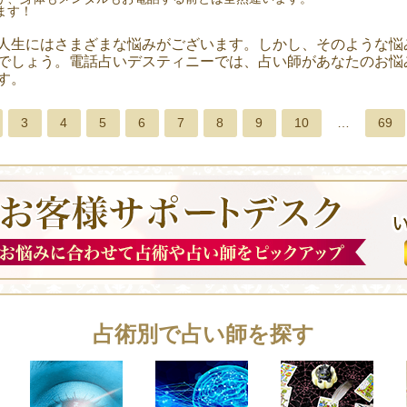
ます！
人生にはさまざまな悩みがございます。しかし、そのような悩
でしょう。電話占いデスティニーでは、占い師があなたのお悩
す。
3
4
5
6
7
8
9
10
…
69
占術別で占い師を探す