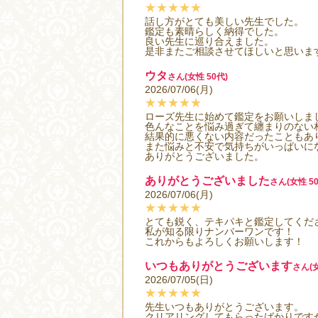
★★★★★
話し方がとても美しい先生でした。
鑑定も素晴らしく納得でした。
良い先生に巡り合えました。
是非またご相談させてほしいと思いま
ウタ
さん(女性 50代)
2026/07/06(月)
★★★★★
ローズ先生に始めて鑑定をお願いしま
色んなことを悩み過ぎて纏まりのない
結果的に悪くない内容だったこともあ
また悩みと不安で気持ちがいっぱいに
ありがとうございました。
ありがとうございました
さん(女性 50
2026/07/06(月)
★★★★★
とても鋭く、テキパキと鑑定してくだ
私が知る限りナンバーワンです！
これからもよろしくお願いします！
いつもありがとうございます
さん(女
2026/07/05(日)
★★★★★
先生いつもありがとうございます。
クリアリングしてもらったばかりです