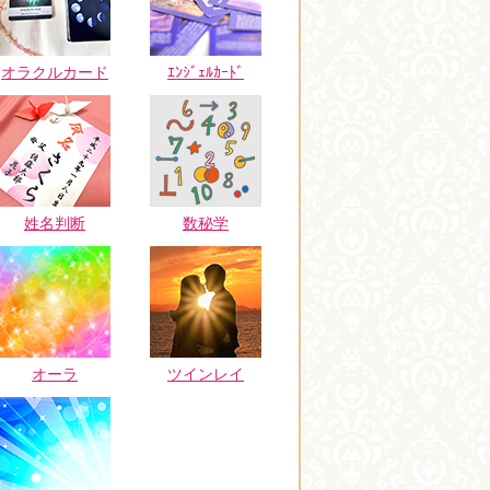
オラクルカード
ｴﾝｼﾞｪﾙｶｰﾄﾞ
姓名判断
数秘学
オーラ
ツインレイ