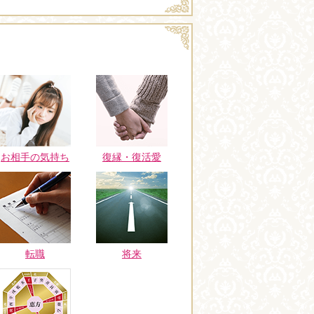
お相手の気持ち
復縁・復活愛
転職
将来