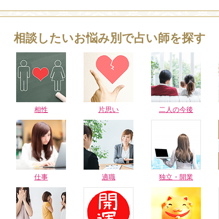
相談したいお悩み別で占い師を探す
相性
片思い
二人の今後
仕事
適職
独立・開業