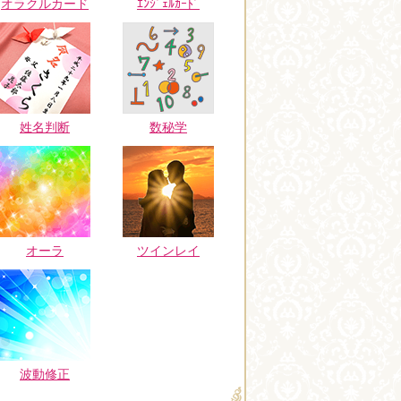
オラクルカード
ｴﾝｼﾞｪﾙｶｰﾄﾞ
姓名判断
数秘学
オーラ
ツインレイ
波動修正