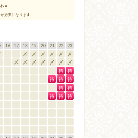
不可
録が必要になります。
5
16
17
18
19
20
21
22
23
〆
〆
〆
〆
〆
〆
〆
〆
〆
〆
〆
〆
〆
〆
待
待
待
待
待
待
待
待
待
待