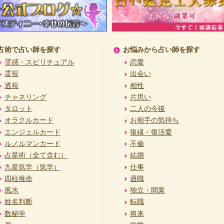
占術で占い師を探す
お悩みから占い師を探す
霊感・スピリチュアル
恋愛
霊視
出会い
透視
相性
チャネリング
片思い
タロット
二人の今後
オラクルカード
お相手の気持ち
エンジェルカード
復縁・復活愛
ルノルマンカード
不倫
占星術（全て含む）
結婚
九星気学（気学）
仕事
四柱推命
適職
風水
独立・開業
姓名判断
転職
数秘学
将来