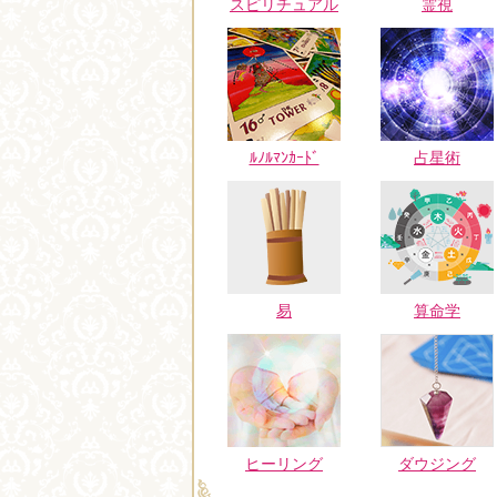
スピリチュアル
霊視
ﾙﾉﾙﾏﾝｶｰﾄﾞ
占星術
易
算命学
ヒーリング
ダウジング