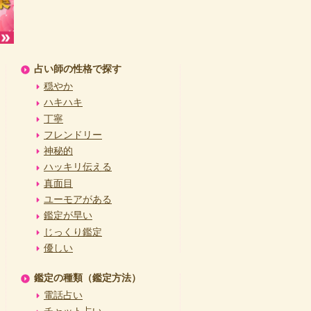
占い師の性格で探す
穏やか
ハキハキ
丁寧
フレンドリー
神秘的
ハッキリ伝える
真面目
ユーモアがある
鑑定が早い
じっくり鑑定
優しい
鑑定の種類（鑑定方法）
電話占い