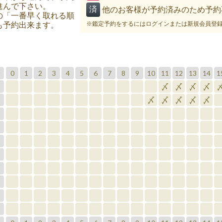
進んで下さい。
済
他のお客様が予約済みのため予約
の「一番早く取れる順
※鑑定予約をするにはログインまたは新規会員登
も予約出来ます。
0
1
2
3
4
5
6
7
8
9
10
11
12
13
14
1
分
〆
〆
〆
〆
〆
〆
〆
〆
〆