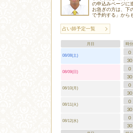
の申込みページに
お急ぎの方は、下
で予約する」から
占い師予定一覧
月日
時
0
08/08(土)
30
0
08/09(日)
30
0
08/10(月)
30
0
08/11(火)
30
0
08/12(水)
30