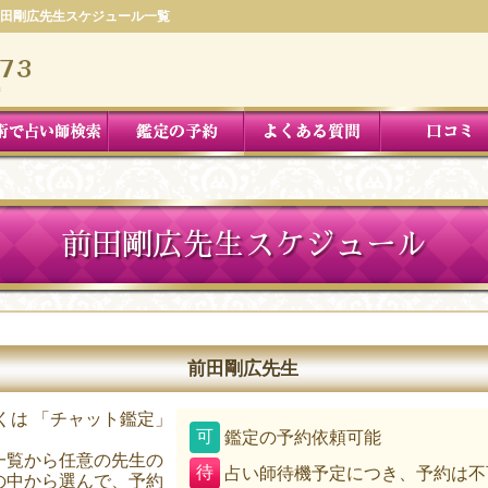
田剛広先生スケジュール一覧
前田剛広先生スケジュール
前田剛広先生
くは 「チャット鑑定」
可
鑑定の予約依頼可能
。
一覧から任意の先生の
待
占い師待機予定につき、予約は不
の中から選んで、予約