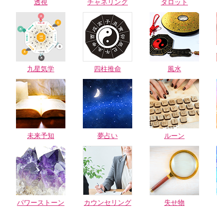
透視
チャネリング
タロット
九星気学
四柱推命
風水
未来予知
夢占い
ルーン
パワーストーン
カウンセリング
失せ物