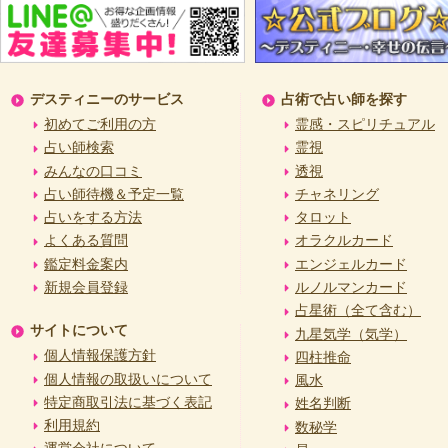
デスティニーのサービス
占術で占い師を探す
初めてご利用の方
霊感・スピリチュアル
占い師検索
霊視
みんなの口コミ
透視
占い師待機＆予定一覧
チャネリング
占いをする方法
タロット
よくある質問
オラクルカード
鑑定料金案内
エンジェルカード
新規会員登録
ルノルマンカード
占星術（全て含む）
サイトについて
九星気学（気学）
個人情報保護方針
四柱推命
個人情報の取扱いについて
風水
特定商取引法に基づく表記
姓名判断
利用規約
数秘学