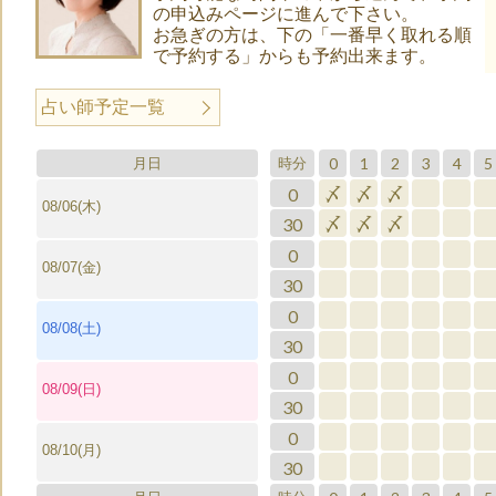
の申込みページに進んで下さい。
お急ぎの方は、下の「一番早く取れる順
で予約する」からも予約出来ます。
占い師予定一覧
0
1
2
3
4
5
月日
時分
0
〆
〆
〆
08/06(木)
30
〆
〆
〆
0
08/07(金)
30
0
08/08(土)
30
0
08/09(日)
30
0
08/10(月)
30