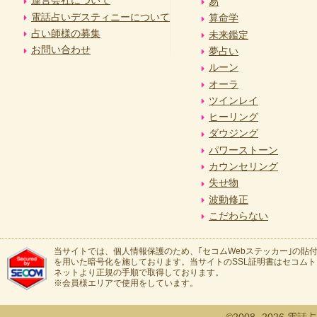
運営会社について
易
電話占いデスティニーについて
算命学
占い師様の募集
未来鑑定
お問い合わせ
夢占い
ルーン
オーラ
ツインレイ
ヒーリング
ダウジング
パワーストーン
カウンセリング
失せ物
波動修正
こだわらない
当サイトでは、個人情報保護のため、｢セコムWebステッカー｣の貼付
を用いた暗号化を施しております。当サイトのSSL証明書はセコム
ネットより正規の手順で取得しております。
※会員様エリアで使用をしています。