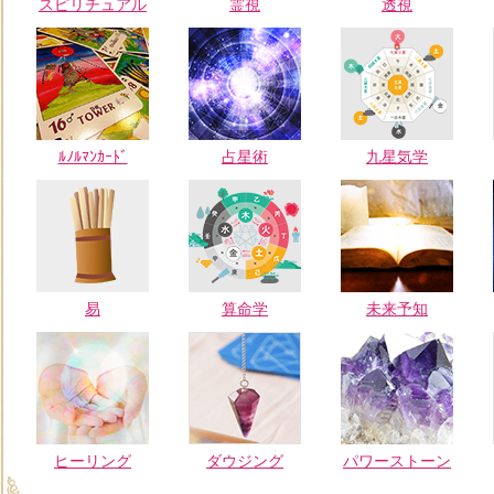
スピリチュアル
霊視
透視
ﾙﾉﾙﾏﾝｶｰﾄﾞ
占星術
九星気学
易
算命学
未来予知
ヒーリング
ダウジング
パワーストーン