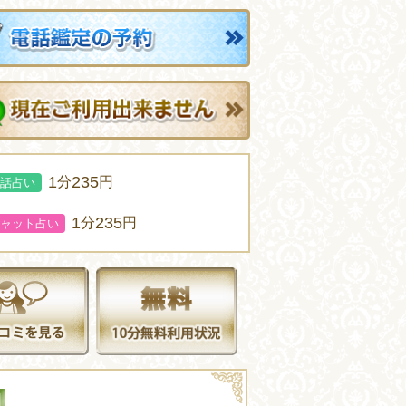
1
235
分
円
話占い
1
235
分
円
ャット占い