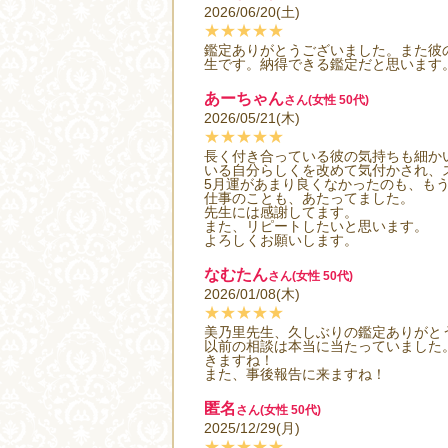
2026/06/20(土)
★★★★★
鑑定ありがとうございました。また彼
生です。納得できる鑑定だと思います
あーちゃん
さん(女性 50代)
2026/05/21(木)
★★★★★
長く付き合っている彼の気持ちも細か
いる自分らしくを改めて気付かされ、
5月運があまり良くなかったのも、も
仕事のことも、あたってました。
先生には感謝してます。
また、リピートしたいと思います。
よろしくお願いします。
なむたん
さん(女性 50代)
2026/01/08(木)
★★★★★
美乃里先生、久しぶりの鑑定ありがと
以前の相談は本当に当たっていました
きますね！
また、事後報告に来ますね！
匿名
さん(女性 50代)
2025/12/29(月)
★★★★★