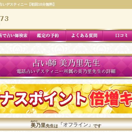
話占いデスティニー【初回10分無料】
占い師 美乃里先生
電話占いデスティニー所属の美乃里先生の詳細
みのり
「オフライン」
美乃里
先生は
です