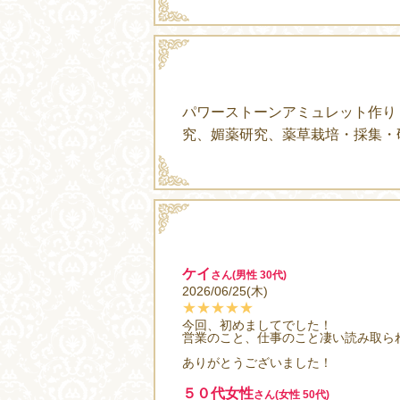
パワーストーンアミュレット作り
究、媚薬研究、薬草栽培・採集・
ケイ
さん(男性 30代)
2026/06/25(木)
★★★★★
今回、初めましてでした！
営業のこと、仕事のこと凄い読み取ら
ありがとうございました！
５０代女性
さん(女性 50代)