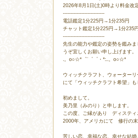
2026年8月1日(土)0時より料
---------------------------
電話鑑定1分225円→1分235円
チャット鑑定1分225円→1分235
---------------------------
先生の能力や鑑定の姿勢を鑑みま
うぞ宜しくお願い申し上げます。
.。o○☆*゜¨゜゜・*:..。o○☆*
ウィッチクラフト、ウォーターリ
にて「ウィッチクラフト希望」も
初めまして。
美乃里（みのり）と申します。
この度、ご縁があり ディスティ
2000年、アメリカにて 修行
苦しい恋、幸福な恋、幸せな結婚