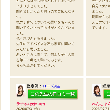
どんどん気持ちがあふれてしまい涙が
先生と話す
止まりませんでした。
自分で気づ
聞き苦しかったと思うのでごめんなさ
ました。
い。
周囲からも
私の子育てについての思いをちゃんと
えるのでそ
聞いてくださってありがとうございま
ています。
した。
色々気づきもありました。
先生のアドバイスは私も素直に聞いて
みたいと思いました。
悪いところは直して、何より子供の事
を第一に考えて動いてみます。
また相談させてください。
鑑定師：
ローズ
鑑
先生
この先生の口コミ一覧
ラナ
れんちょ
さん(女性 50代)
2026/07/31(金)
2026/07/31