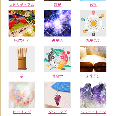
スピリチュアル
霊視
透視
ﾙﾉﾙﾏﾝｶｰﾄﾞ
占星術
九星気学
易
算命学
未来予知
ヒーリング
ダウジング
パワーストーン