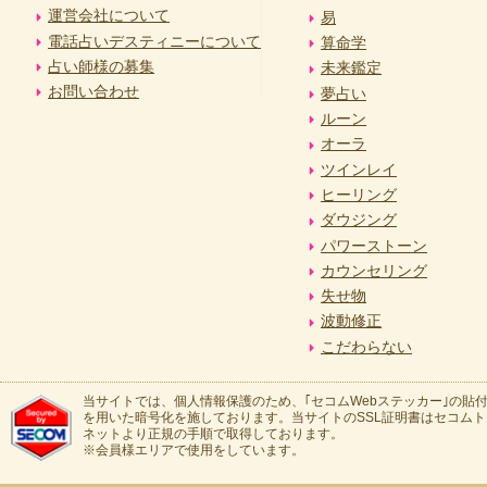
運営会社について
易
電話占いデスティニーについて
算命学
占い師様の募集
未来鑑定
お問い合わせ
夢占い
ルーン
オーラ
ツインレイ
ヒーリング
ダウジング
パワーストーン
カウンセリング
失せ物
波動修正
こだわらない
当サイトでは、個人情報保護のため、｢セコムWebステッカー｣の貼付
を用いた暗号化を施しております。当サイトのSSL証明書はセコム
ネットより正規の手順で取得しております。
※会員様エリアで使用をしています。