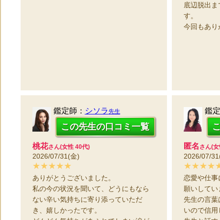
底辺脱出ま
す。
今回もあり
鑑定師：
シソラ
鑑
先生
この先生の口コミ一覧
桃花
匿名
さん(女性 40代)
さん(女
2026/07/31(金)
2026/07/31
★★★★★
★★★★
ありがとうございました。
恋愛や仕事
私の今の状況を聞いて、どうにもなら
願いしてい
ない辛い気持ちに寄り添っていただ
先生の言葉
き、嬉しかったです。
いので信用