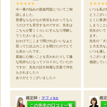
★★★★★
★★★★
今一番の悩みの親族問題についてご相
いつも私の
談しました。
とうござい
普通ならなかなか状況をわかってもら
とくに夜遅
うだけでも苦労するのですが、先生は
しまうこと
こちらが驚くくらいにすんなり理解し
先生がいて
てくださいました。
ます。
おかげでここまで聞ければいいなぁと
先生の「大
思ってた以上のことを聞けたのでとて
と大丈夫な
も良かったです。
いつも優し
親族に心無いことを言われたりして嫌
うございま
な気持ちになってドロドロしていたの
感謝してい
ですが、先生の話す綺麗な言葉で浄化
もされました☆
ありがとうございました☆
鑑定師：
マフィ
鑑
先生
この先生の口コミ一覧