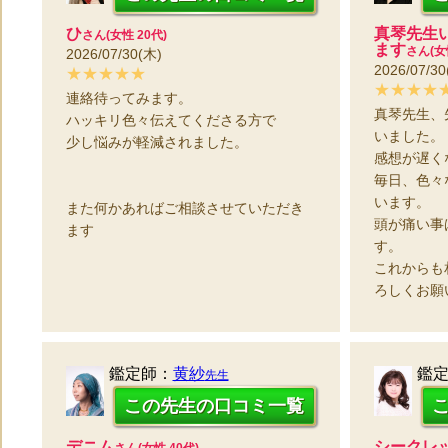
ひ
真琴先生
さん(女性 20代)
ます
さん(女
2026/07/30(木)
2026/07/30
★★★★★
★★★★
連絡待ってみます。
真琴先生、
ハッキリ色々伝えてくださる方で
いました。
少し悩みが軽減されました。
感想が遅く
毎日、色々
います。
また何かあればご相談させていただき
頭が痛い事
ます
す。
これからも
ろしくお願
鑑定師：
黄紗
鑑
先生
この先生の口コミ一覧
デニム
シークレ
さん(女性 40代)