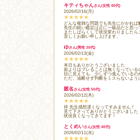
キティちゃん
さん(女性 40代)
2026/02/16(月)
★★★★★
どんな複雑な問題でも先生にかかれば
先生の鋭い鑑定は正に一級品だと思っ
またしばらくして状況変わりましたら
宜しくお願い申し上げます。
ゆ
さん(男性 30代)
2026/02/13(金)
★★★★★
本日もありがとうございました
前よりはブレることは無くなっている
目に見えても、少しずつ進んでいるの
ただ、油断せず判断をミスらないよう
匿名
さん(女性 50代)
2026/02/12(木)
★★★★★
祥.先生感想遅くなってすみません！
見て下さってありがとうございました
状況良くなってきてます！
とくめい
さん(女性 40代)
2026/02/11(水)
★★★★★