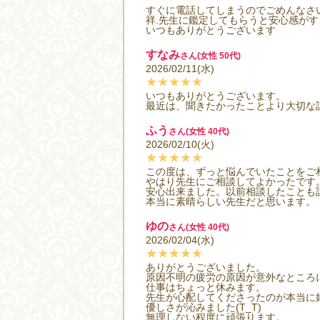
すぐに電話してしまうのでごめんなさい(^
祥.先生に鑑定してもらうと安心感がす
いつもありがとうございます
すなみ
さん(女性 50代)
2026/02/11(水)
★★★★★
いつもありがとうございます。
最近は、聞きたかったことより大切な
ふう
さん(女性 40代)
2026/02/10(火)
★★★★★
この度は、ずっと悩んでいたことをご
やはり先生にご相談してよかったです
安心出来ました。以前相談したことも
本当に素晴らしい先生だと思います。
ゆの
さん(女性 40代)
2026/02/04(水)
★★★★★
ありがとうございました。
原因不明の疲労の原因が意外なところ
仕事はちょっと休みます。
先生が心配してくださったのが本当に
優しさが沁みました(T_T)
無理しない程度に頑張ります。