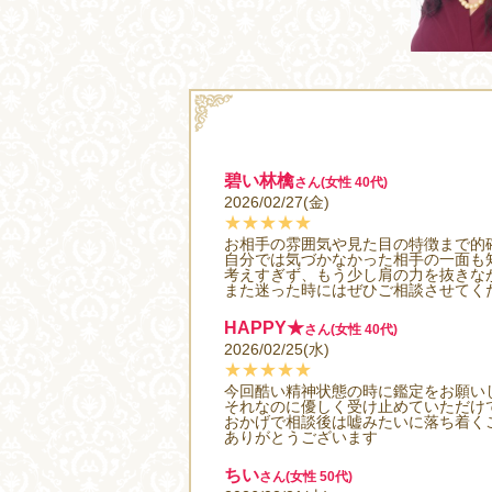
碧い林檎
さん(女性 40代)
2026/02/27(金)
★★★★★
お相手の雰囲気や見た目の特徴まで的
自分では気づかなかった相手の一面も
考えすぎず、もう少し肩の力を抜きな
また迷った時にはぜひご相談させてく
HAPPY★
さん(女性 40代)
2026/02/25(水)
★★★★★
今回酷い精神状態の時に鑑定をお願い
それなのに優しく受け止めていただけ
おかげで相談後は嘘みたいに落ち着く
ありがとうございます
ちい
さん(女性 50代)