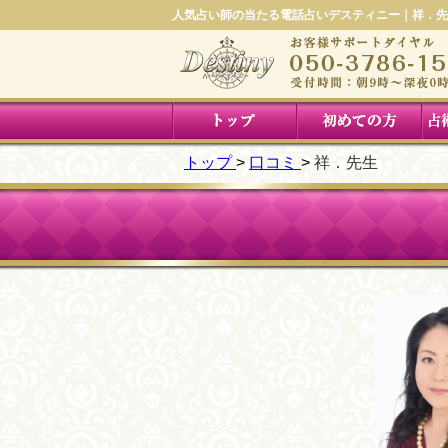
人気占い師の当たる電話占いデスティニー｜祥．先
トップ
口コミ
祥．先生