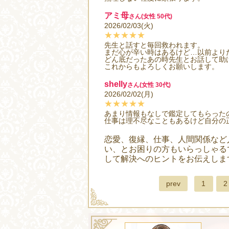
アミ母
さん(女性 50代)
2026/02/03(火)
★★★★★
先生と話すと毎回救われます。
まだ心が辛い時はあるけど…以前よりだ
どん底だったあの時先生とお話して助
これからもよろしくお願いします。
shelly
さん(女性 30代)
2026/02/02(月)
★★★★★
あまり情報もなしで鑑定してもらった
仕事は理不尽なこともあるけど自分の
恋愛、復縁、仕事、人間関係など
い、とお困りの方もいらっしゃる
して解決へのヒントをお伝えしま
prev
1
2