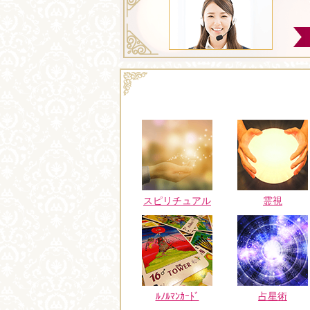
スピリチュアル
霊視
ﾙﾉﾙﾏﾝｶｰﾄﾞ
占星術