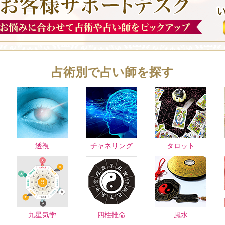
占術別で占い師を探す
透視
チャネリング
タロット
九星気学
四柱推命
風水