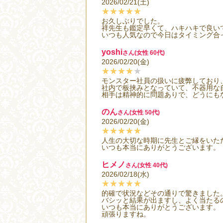
2026/02/21(土)
★★★★★
お久しぶりでした。
祥先生も鑑定早くて、ハキハキで良い
いつも人気なので今日はタイミング合
yoshi
さん(女性 60代)
2026/02/20(金)
★★★★
★
モンスター社員の扱いに疲弊しており
社内で板挟みとなっていて、不器用な
相手は精神的に問題ありで、どうにも
のん
さん(女性 50代)
2026/02/20(金)
★★★★★
人生の大切な時期に先生とご縁をいた
いつも本当にありがとうございます。
ヒメノ
さん(女性 40代)
2026/02/18(水)
★★★★★
的確で状況などその通りで驚きました
バシッと結果が出ますし、よく当たる
いつも本当にありがとうございます。
頑張りますね。