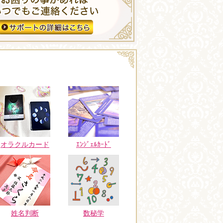
オラクルカード
ｴﾝｼﾞｪﾙｶｰﾄﾞ
姓名判断
数秘学