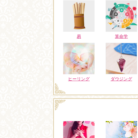
易
算命学
ヒーリング
ダウジング