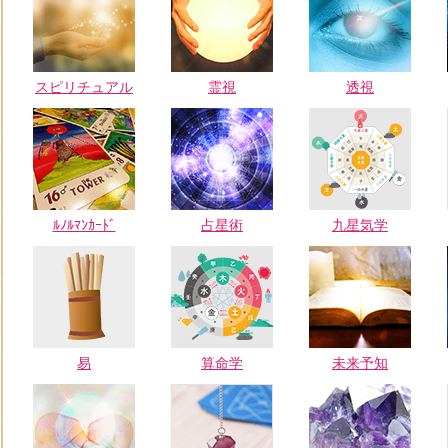
スピリチュアル
霊視
透視
ﾙﾉﾙﾏﾝｶｰﾄﾞ
占星術
九星気学
易
算命学
未来予知