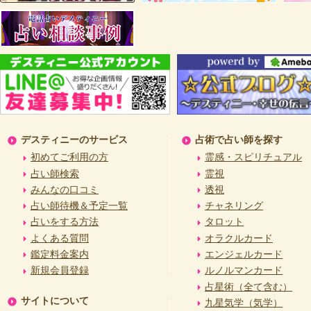
デスティニーのサービス
占術で占い師を探す
初めてご利用の方
霊感・スピリチュアル
占い師検索
霊視
みんなの口コミ
透視
占い師待機＆予定一覧
チャネリング
占いをする方法
タロット
よくある質問
オラクルカード
鑑定料金案内
エンジェルカード
新規会員登録
ルノルマンカード
占星術（全て含む）
サイトについて
九星気学（気学）