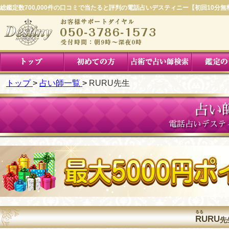
総鑑定数700,000件の口コミで当たると評判の電話占いデスティニー【初回10分無
トップ
占い師一覧
RURU先生
占い
電話占いデステ
るる
RURU
先