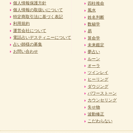
個人情報保護方針
四柱推命
個人情報の取扱いについて
風水
特定商取引法に基づく表記
姓名判断
利用規約
数秘学
運営会社について
易
電話占いデスティニーについて
算命学
占い師様の募集
未来鑑定
お問い合わせ
夢占い
ルーン
オーラ
ツインレイ
ヒーリング
ダウジング
パワーストーン
カウンセリング
失せ物
波動修正
こだわらない