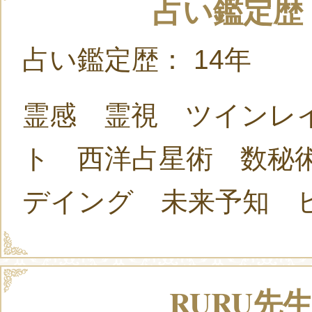
占い鑑定歴
占い鑑定歴： 14年
霊感 霊視 ツインレ
ト 西洋占星術 数秘術
デイング 未来予知 
RURU先