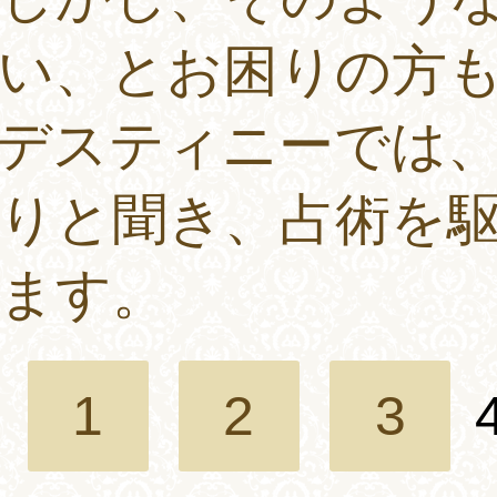
い、とお困りの方
デスティニーでは
りと聞き、占術を
ます。
1
2
3