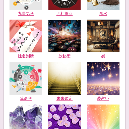
九星気学
四柱推命
風水
姓名判断
数秘術
易
未来鑑定
算命学
夢占い