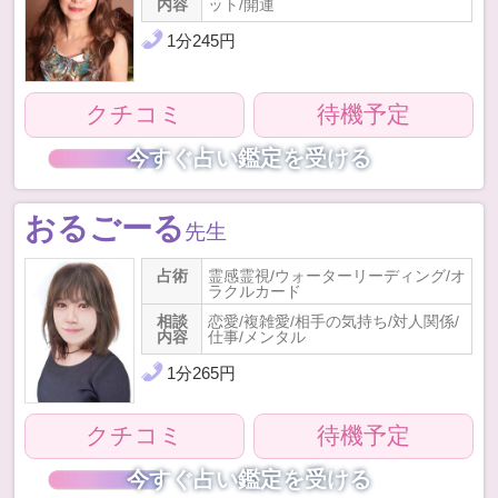
内容
ット/開運
1
分
245
円
クチコミ
待機予定
今すぐ占い鑑定を受ける
おるごーる
先生
占術
霊感霊視/ウォーターリーディング/オ
ラクルカード
相談
恋愛/複雑愛/相手の気持ち/対人関係/
内容
仕事/メンタル
1
分
265
円
クチコミ
待機予定
今すぐ占い鑑定を受ける