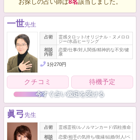
お探しの占い師は
8名
該当しました。
一世
先生
占術
霊感タロット/オリジナル・ヌメロロ
ジー/水晶ヒーリング
相談
恋愛/仕事/対人関係/精神的な不安/健
内容
康
1
分
270
円
クチコミ
待機予定
今すぐ占い鑑定を受ける
眞弓
先生
占術
霊感霊視/ルノルマンカード/四柱推命
相談
恋愛/相手の気持ち/復縁/結婚/対人/ペ