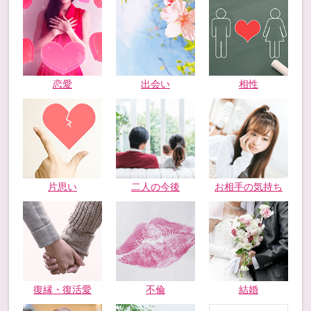
恋愛
出会い
相性
片思い
二人の今後
お相手の気持ち
復縁・復活愛
不倫
結婚