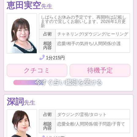
恵田実空
先生
しばらくお休みの予定です。再開時は記載し
ますので宜しくお願いします。2026年1月更
新
占術
チャネリング/ダウジング/ヒーリング
相談
恋愛/相手の気持ち/人間関係/介護
内容
1
分
215
円
クチコミ
待機予定
今すぐ占い鑑定を受ける
深詞
先生
占術
ダウジング/霊視/タロット
相談
恋愛全般/人間関係/親子問題/子育て
内容