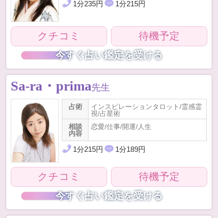
1
分
235
円
1
分
215
円
クチコミ
待機予定
今すぐ占い鑑定を受ける
Sa-ra・prima
先生
占術
インスピレーションタロット/霊感霊
視/占星術
相談
恋愛/仕事/開運/人生
内容
1
分
215
円
1
分
189
円
クチコミ
待機予定
今すぐ占い鑑定を受ける