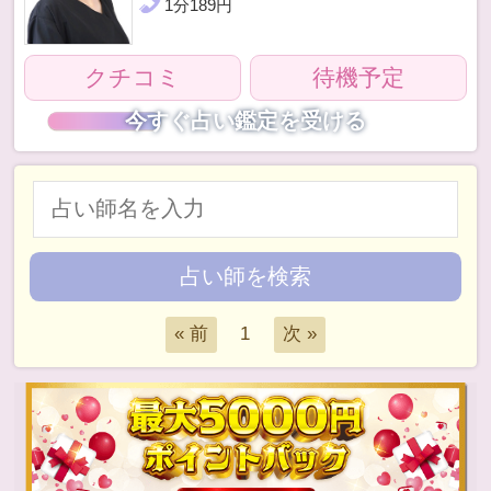
1
分
189
円
クチコミ
待機予定
今すぐ占い鑑定を受ける
1
« 前
次 »