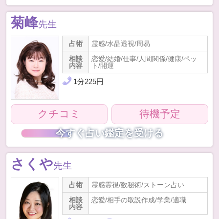
菊峰
先生
占術
霊感/水晶透視/周易
相談
恋愛/結婚/仕事/人間関係/健康/ペッ
内容
ト/開運
1
分
225
円
クチコミ
待機予定
今すぐ占い鑑定を受ける
さくや
先生
占術
霊感霊視/数秘術/ストーン占い
相談
恋愛/相手の取説作成/学業/適職
内容