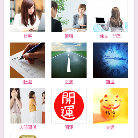
仕事
適職
独立・開業
転職
将来
前世
人間関係
開運
金運