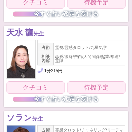
クチコミ
待機予定
今すぐ占い鑑定を受ける
天水 龍
先生
占術
霊視/霊感タロット/九星気学
相談
恋愛/復縁/告白/人間関係/起業/年運/
内容
霊障
1
分
215
円
クチコミ
待機予定
今すぐ占い鑑定を受ける
ソラン
先生
占術
霊感タロット/チャネリング/リーディ