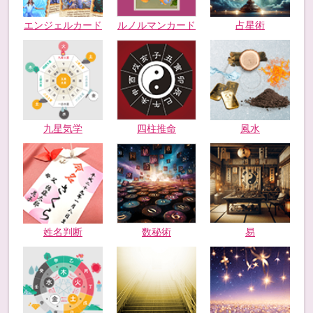
エンジェルカード
ルノルマンカード
占星術
九星気学
四柱推命
風水
姓名判断
数秘術
易