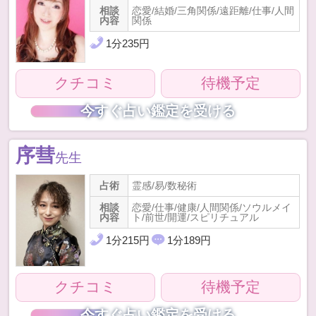
相談
恋愛/結婚/三角関係/遠距離/仕事/人間
内容
関係
1
分
235
円
クチコミ
待機予定
今すぐ占い鑑定を受ける
序彗
先生
占術
霊感/易/数秘術
相談
恋愛/仕事/健康/人間関係/ソウルメイ
内容
ト/前世/開運/スピリチュアル
1
分
215
円
1
分
189
円
クチコミ
待機予定
今すぐ占い鑑定を受ける