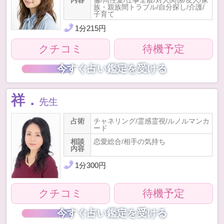
族・親族間トラブル/自分探し/介護/
子育て
1
分
215
円
クチコミ
待機予定
今すぐ占い鑑定を受ける
祥．
先生
占術
チャネリング/霊感霊視/ルノルマンカ
ード
相談
恋愛総合/相手の気持ち
内容
1
分
300
円
クチコミ
待機予定
今すぐ占い鑑定を受ける