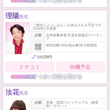
今すぐ占い鑑定を受ける
理陽
先生
ご都合によりしばらくお休みされる予定です
2026年1月更新
占術
古神道審神者/言霊名前鑑定/コーチン
グ
相談
相性診断/浄化/悩み解消/才能開花
内容
1
分
225
円
クチコミ
待機予定
今すぐ占い鑑定を受ける
汝花
先生
占術
霊感・霊視/スピリチュアル（精霊
術）/タロット