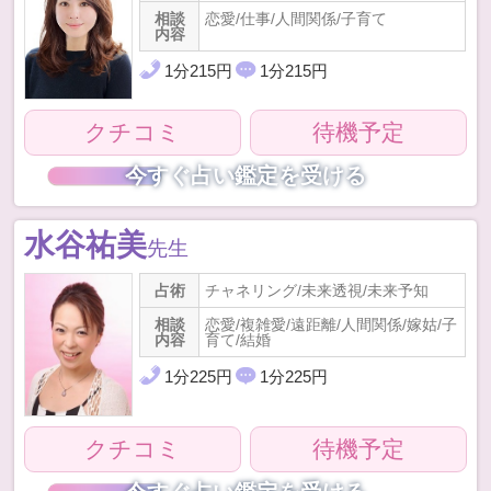
相談
恋愛/仕事/人間関係/子育て
内容
1
分
215
円
1
分
215
円
クチコミ
待機予定
今すぐ占い鑑定を受ける
水谷祐美
先生
占術
チャネリング/未来透視/未来予知
相談
恋愛/複雑愛/遠距離/人間関係/嫁姑/子
内容
育て/結婚
1
分
225
円
1
分
225
円
クチコミ
待機予定