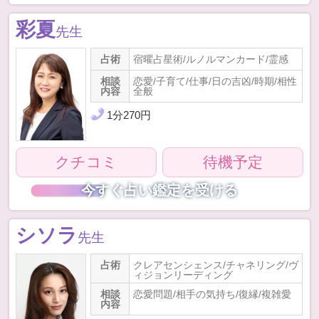
彩夏
先生
占術
宿曜占星術/ルノルマンカード/霊感
相談
恋愛/子育て/仕事/日の吉凶/時期/相性
内容
全般
1
分
270
円
クチコミ
待機予定
今すぐ占い鑑定を受ける
シソラ
先生
占術
クレアセンシェンス/チャネリング/ヴ
ィジョンリーディング
相談
恋愛問題/相手の気持ち/復縁/複雑愛
内容