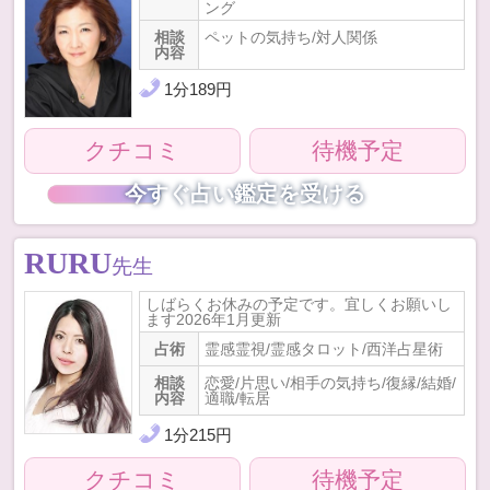
ング
相談
ペットの気持ち/対人関係
内容
1
分
189
円
クチコミ
待機予定
今すぐ占い鑑定を受ける
RURU
先生
しばらくお休みの予定です。宜しくお願いし
ます2026年1月更新
占術
霊感霊視/霊感タロット/西洋占星術
相談
恋愛/片思い/相手の気持ち/復縁/結婚/
内容
適職/転居
1
分
215
円
クチコミ
待機予定