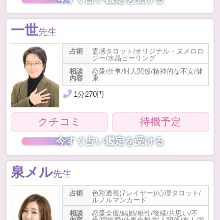
一世
先生
占術
霊感タロット/オリジナル・ヌメロロ
ジー/水晶ヒーリング
相談
恋愛/仕事/対人関係/精神的な不安/健
内容
康
1
分
270
円
クチコミ
待機予定
今すぐ占い鑑定を受ける
泉メル
先生
占術
色彩透視(7レイヤー)/心理タロット/
ルノルマンカード
相談
恋愛全般/結婚/相性/復縁/片思い/不
内容
倫/同性愛/仕事全般/対人関係/友人/家