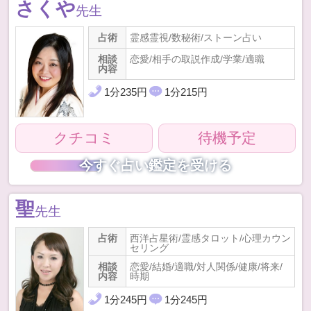
さくや
先生
占術
霊感霊視/数秘術/ストーン占い
相談
恋愛/相手の取説作成/学業/適職
内容
1
分
235
円
1
分
215
円
クチコミ
待機予定
今すぐ占い鑑定を受ける
聖
先生
占術
西洋占星術/霊感タロット/心理カウン
セリング
相談
恋愛/結婚/適職/対人関係/健康/将来/
内容
時期
1
分
245
円
1
分
245
円