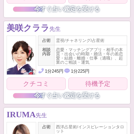
今すぐ占い鑑定を受ける
美咲クララ
先生
占術
霊視/チャネリング/占星術
相談
恋愛・マッチングアプリ・相手の本
内容
質・出会いの時期・婚活・年の差恋
愛・結婚・離婚・仕事（適職）、起
業のご相談・運気
1
分
245
円
1
分
225
円
クチコミ
待機予定
今すぐ占い鑑定を受ける
IRUMA
先生
占術
西洋占星術/インスピレーションタロ
ット