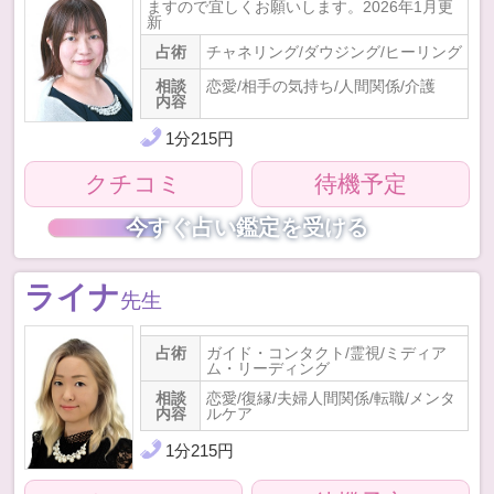
ますので宜しくお願いします。2026年1月更
新
占術
チャネリング/ダウジング/ヒーリング
相談
恋愛/相手の気持ち/人間関係/介護
内容
1
分
215
円
クチコミ
待機予定
今すぐ占い鑑定を受ける
ライナ
先生
占術
ガイド・コンタクト/霊視/ミディア
ム・リーディング
相談
恋愛/復縁/夫婦人間関係/転職/メンタ
内容
ルケア
1
分
215
円