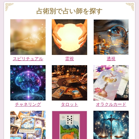
占術別で占い師を探す
スピリチュアル
霊視
透視
チャネリング
タロット
オラクルカード