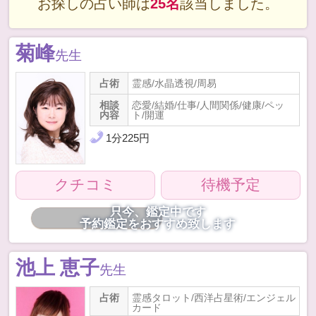
お探しの占い師は
25名
該当しました。
菊峰
先生
占術
霊感/水晶透視/周易
相談
恋愛/結婚/仕事/人間関係/健康/ペッ
内容
ト/開運
1
分
225
円
クチコミ
待機予定
只今、鑑定中です
予約鑑定をおすすめ致します
池上 恵子
先生
占術
霊感タロット/西洋占星術/エンジェル
カード