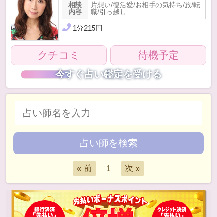
相談
片想い/復活愛/お相手の気持ち/旅/転
内容
職/引っ越し
1
分
215
円
クチコミ
待機予定
今すぐ占い鑑定を受ける
1
« 前
次 »