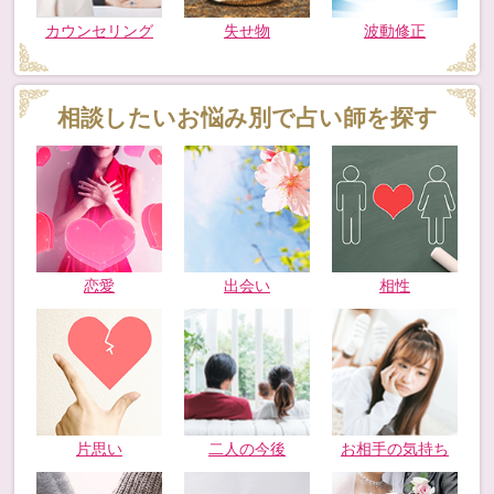
カウンセリング
失せ物
波動修正
相談したいお悩み別で占い師を探す
恋愛
出会い
相性
片思い
二人の今後
お相手の気持ち