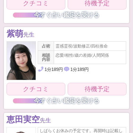
クチコミ
待機予定
今すぐ占い鑑定を受ける
紫萌
先生
占術
霊感霊視/波動修正/四柱推命
相談
恋愛/相性/歳の差婚/人間関係
内容
1
分
189
円
1
分
189
円
クチコミ
待機予定
今すぐ占い鑑定を受ける
恵田実空
先生
しばらくお休みの予定です。再開時は記載し