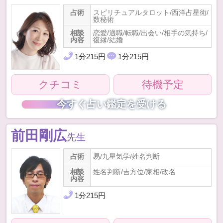
占術
スピリチュアルタロット/西洋占星術/
数秘術
相談
恋愛/適職/転職/出会い/相手の気持ち/
内容
復縁/結婚
1
分
215
円
1
分
215
円
クチコミ
待機予定
今すぐ占い鑑定を受ける
前田剛広
先生
占術
易/九星気学/姓名判断
相談
姓名判断/吉方位/家相/改名
内容
1
分
215
円