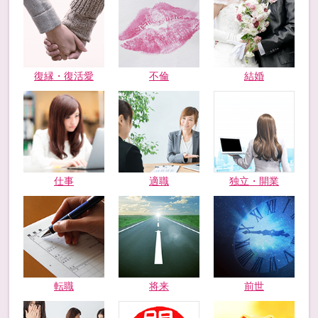
復縁・復活愛
不倫
結婚
仕事
適職
独立・開業
転職
将来
前世