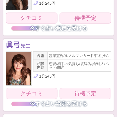
1
分
245
円
クチコミ
待機予定
今すぐ占い鑑定を受ける
眞弓
先生
占術
霊感霊視/ルノルマンカード/四柱推命
相談
恋愛/相手の気持ち/復縁/結婚/対人/ペ
内容
ット/開運
1
分
245
円
クチコミ
待機予定
今すぐ占い鑑定を受ける