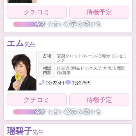
クチコミ
待機予定
今すぐ占い鑑定を受ける
エム
先生
占術
霊感タロット/ルーン/心理カウンセリ
ング
相談
仕事運/適職/ビジネス/吉方位/人間関
内容
係/将来
1
分
225
円
1
分
225
円
クチコミ
待機予定
今すぐ占い鑑定を受ける
瑠碧子
先生