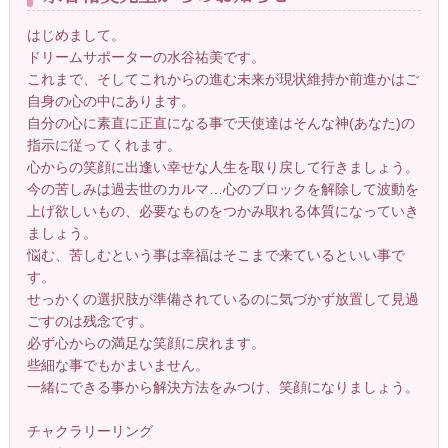
はじめまして。
ドリームサポーターの水谷祐美です。
これまで、そしてこれからの進む未来が現状維持か前進かはご
自身の心の中にあります。
自分の心に素直に正直になる事で天使達はそんな神(あなた)の
指示に従ってくれます。
心からの笑顔に出逢い幸せな人生を取り戻して行きましょう。
今の苦しみは過去世のカルマ…心のブロックを解除して波動を
上げ欲しいもの、必要なものをつかみ取れる体質になっていき
ましょう。
悩む、苦しむという事は幸福はそこまで来ているといい事で
す。
せっかくの選択肢が準備されているのに気づかず放置して見過
ごすのは残念です。
必ず心からの満足な笑顔に戻れます。
些細な事でもかまいません。
一緒にできる事から解決方法をみつけ、笑顔になりましょう。
チャクラリーリング