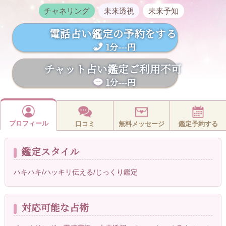
チャネリング
未来透視
未来予知
電話占い鑑定の予約をする
1分---円
チャット占い鑑定ご利用不可
1分---円
プロフィール
口コミ
無料メッセージ
鑑定予約する
鑑定スタイル
ハキハキ/ハッキリ伝える/じっくり鑑定
対応可能な占術