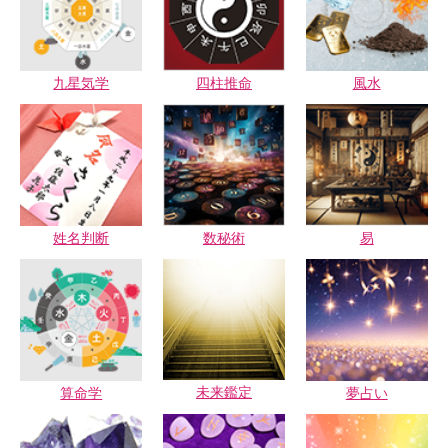
九星気学
四柱推命
風水
姓名判断
数秘術
易
未来鑑定
算命学
夢占い