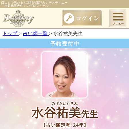
口コミで当たると評判の電話占いデスティニー
「水谷祐美先生」のプロフィール
トップ
占い師一覧
水谷祐美先生
予約受付中
みずたにひろみ
水谷祐美
先生
【占い鑑定歴: 24年】