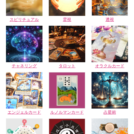
スピリチュアル
霊視
透視
チャネリング
タロット
オラクルカード
エンジェルカード
ルノルマンカード
占星術