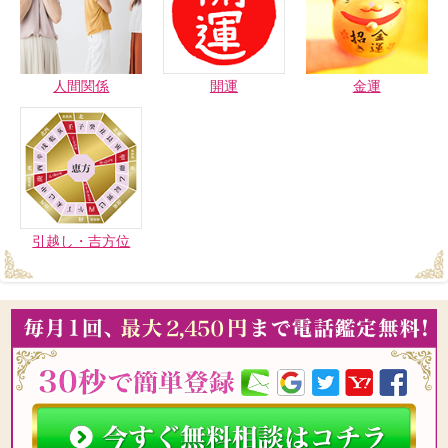
人間関係
開運
金運
引越し・吉方位