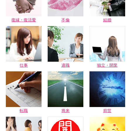
復縁・復活愛
不倫
結婚
仕事
適職
独立・開業
転職
将来
前世