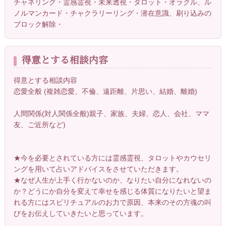
チャネリング・霊感霊視・未来透視・タロット・オラクル、ル
ノルマンカード・チャクラリーリング・潜在意識、刷り込みの
ブロック解除・
得意とする相談内容
得意とする相談内容
恋愛全般 (複雑恋愛、不倫、遠距離、片思い、結婚、離婚)
人間関係(対人関係全般)親子、家族、夫婦、恋人、会社、ママ
友、ご近所など)
★今を必要とされている方には霊感霊視、タロットやカウセリ
ングを用いて占いアドバイスをさせていただきます。
★なぜ人生が上手く行かないのか、なりたい自分になれないの
か？どうにか自分を変えて幸せを感じる体質になりたいと望ま
れる方にはスピリチュアルのお力で原因、本来のその方魂の叫
びをお伝えしていきたいと思っています。