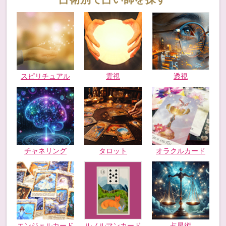
スピリチュアル
霊視
透視
チャネリング
タロット
オラクルカード
エンジェルカード
ルノルマンカード
占星術