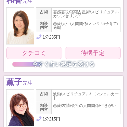
和香
先生
占術
霊感霊視/宿曜占星術/スピリチュアル
カウンセリング
相談
恋愛/人生/人間関係/メンタル/子育て/
内容
適職
1
分
235
円
クチコミ
待機予定
今すぐ占い鑑定を受ける
薫子
先生
占術
波動/スピリチュアル/エンジェルカー
ド
相談
恋愛/友情/会社の人間関係/生きがい
内容
1
分
215
円