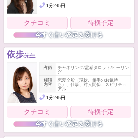
1
分
245
円
クチコミ
待機予定
今すぐ占い鑑定を受ける
依歩
先生
占術
チャネリング/霊感タロット/ヒーリン
グ
相談
恋愛全般（現状、相手のお気持
内容
ち）、仕事、対人関係、スピリチュ
アル
1
分
245
円
クチコミ
待機予定
今すぐ占い鑑定を受ける