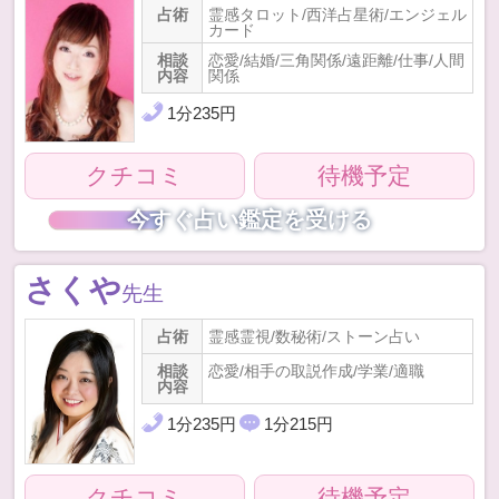
占術
霊感タロット/西洋占星術/エンジェル
カード
相談
恋愛/結婚/三角関係/遠距離/仕事/人間
内容
関係
1
分
235
円
クチコミ
待機予定
今すぐ占い鑑定を受ける
さくや
先生
占術
霊感霊視/数秘術/ストーン占い
相談
恋愛/相手の取説作成/学業/適職
内容
1
分
235
円
1
分
215
円
クチコミ
待機予定