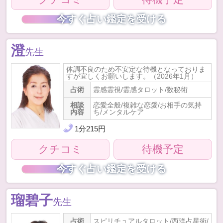
今すぐ占い鑑定を受ける
澄
先生
体調不良のため不安定な待機となっておりま
すが宜しくお願いします。（2026年1月）
占術
霊感霊視/霊感タロット/数秘術
相談
恋愛全般/複雑な恋愛/お相手の気持
内容
ち/メンタルケア
1
分
215
円
クチコミ
待機予定
今すぐ占い鑑定を受ける
瑠碧子
先生
占術
スピリチュアルタロット/西洋占星術/