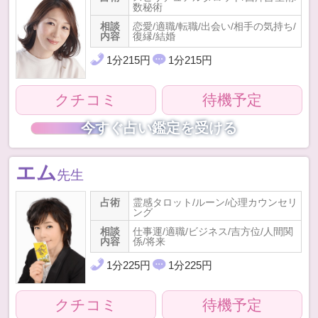
数秘術
相談
恋愛/適職/転職/出会い/相手の気持ち/
内容
復縁/結婚
1
分
215
円
1
分
215
円
クチコミ
待機予定
今すぐ占い鑑定を受ける
エム
先生
占術
霊感タロット/ルーン/心理カウンセリ
ング
相談
仕事運/適職/ビジネス/吉方位/人間関
内容
係/将来
1
分
225
円
1
分
225
円
クチコミ
待機予定