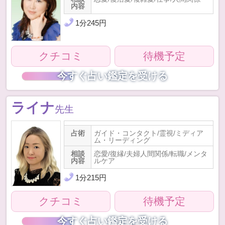
内容
1
分
245
円
クチコミ
待機予定
今すぐ占い鑑定を受ける
ライナ
先生
占術
ガイド・コンタクト/霊視/ミディア
ム・リーディング
相談
恋愛/復縁/夫婦人間関係/転職/メンタ
内容
ルケア
1
分
215
円
クチコミ
待機予定
今すぐ占い鑑定を受ける