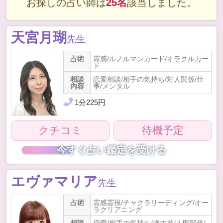
お探しの占い師は
25名
該当しました。
天宮月瑚
先生
占術
霊感/ルノルマンカード/オラクルカー
ド
相談
恋愛相談/相手の気持ち/対人関係/仕
内容
事/メンタル
1
分
225
円
クチコミ
待機予定
今すぐ占い鑑定を受ける
エヴァマリア
先生
占術
霊感霊視/チャクラリーディング/オー
ラクリアニング
相談
恋愛/相手の気持ち/歳の差/人間関係/