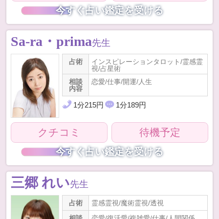
今すぐ占い鑑定を受ける
Sa-ra・prima
先生
占術
インスピレーションタロット/霊感霊
視/占星術
相談
恋愛/仕事/開運/人生
内容
1
分
215
円
1
分
189
円
クチコミ
待機予定
今すぐ占い鑑定を受ける
三郷 れい
先生
占術
霊感霊視/魔術霊視/透視
相談
恋愛/復活愛/複雑愛/仕事/人間関係