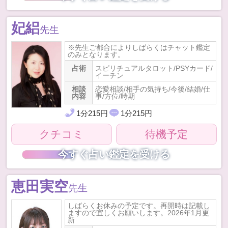
妃絽
先生
※先生ご都合によりしばらくはチャット鑑定
のみとなります。
占術
スピリチュアルタロット/PSYカード/
イーチン
相談
恋愛相談/相手の気持ち/今後/結婚/仕
内容
事/方位/時期
1
分
215
円
1
分
215
円
クチコミ
待機予定
今すぐ占い鑑定を受ける
恵田実空
先生
しばらくお休みの予定です。再開時は記載し
ますので宜しくお願いします。2026年1月更
新