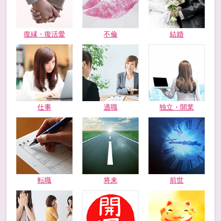
復縁・復活愛
不倫
結婚
仕事
適職
独立・開業
転職
将来
前世