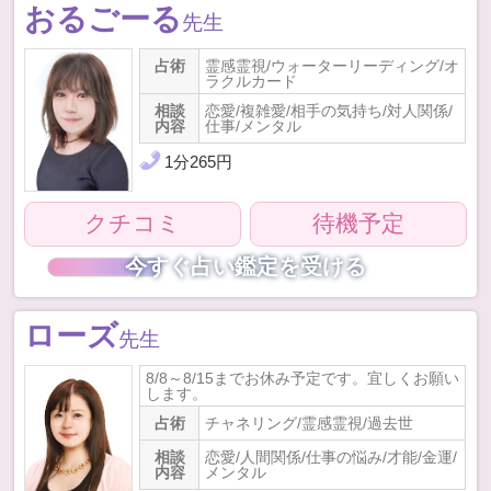
おるごーる
先生
占術
霊感霊視/ウォーターリーディング/オ
ラクルカード
相談
恋愛/複雑愛/相手の気持ち/対人関係/
内容
仕事/メンタル
1
分
265
円
クチコミ
待機予定
今すぐ占い鑑定を受ける
ローズ
先生
8/8～8/15までお休み予定です。宜しくお願い
します。
占術
チャネリング/霊感霊視/過去世
相談
恋愛/人間関係/仕事の悩み/才能/金運/
内容
メンタル