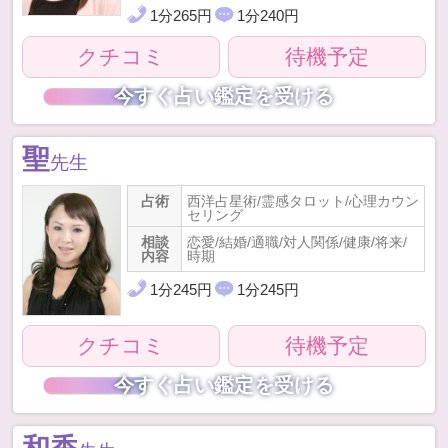
1
分
265
円
1
分
240
円
クチコミ
待機予定
今すぐ占い鑑定を受ける
聖
先生
占術
西洋占星術/霊感タロット/心理カウン
セリング
相談
恋愛/結婚/適職/対人関係/健康/将来/
内容
時期
1
分
245
円
1
分
245
円
クチコミ
待機予定
今すぐ占い鑑定を受ける