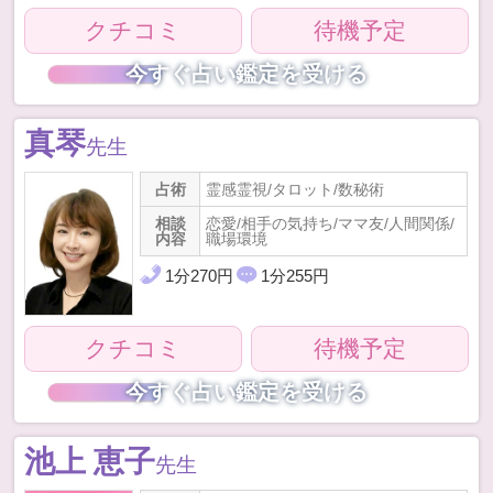
クチコミ
待機予定
今すぐ占い鑑定を受ける
真琴
先生
占術
霊感霊視/タロット/数秘術
相談
恋愛/相手の気持ち/ママ友/人間関係/
内容
職場環境
1
分
270
円
1
分
255
円
クチコミ
待機予定
今すぐ占い鑑定を受ける
池上 恵子
先生