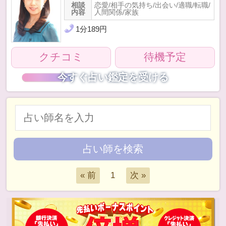
相談
恋愛/相手の気持ち/出会い/適職/転職/
内容
人間関係/家族
1
分
189
円
クチコミ
待機予定
今すぐ占い鑑定を受ける
1
« 前
次 »