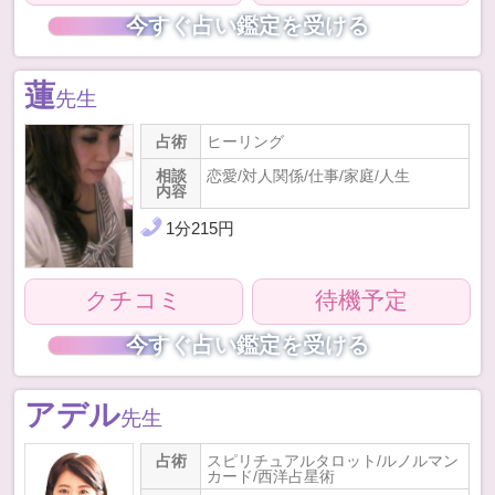
今すぐ占い鑑定を受ける
蓮
先生
占術
ヒーリング
相談
恋愛/対人関係/仕事/家庭/人生
内容
1
分
215
円
クチコミ
待機予定
今すぐ占い鑑定を受ける
アデル
先生
占術
スピリチュアルタロット/ルノルマン
カード/西洋占星術