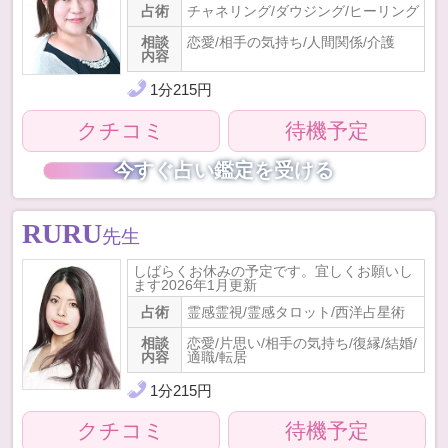
占術
チャネリング/ダウジング/ヒーリング
相談
恋愛/相手の気持ち/人間関係/介護
内容
1
分
215
円
クチコミ
待機予定
今すぐ占い鑑定を受ける
RURU
先生
しばらくお休みの予定です。宜しくお願いし
ます2026年1月更新
占術
霊感霊視/霊感タロット/西洋占星術
相談
恋愛/片思い/相手の気持ち/復縁/結婚/
内容
適職/転居
1
分
215
円
クチコミ
待機予定