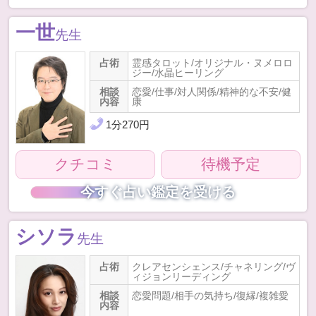
一世
先生
占術
霊感タロット/オリジナル・ヌメロロ
ジー/水晶ヒーリング
相談
恋愛/仕事/対人関係/精神的な不安/健
内容
康
1
分
270
円
クチコミ
待機予定
今すぐ占い鑑定を受ける
シソラ
先生
占術
クレアセンシェンス/チャネリング/ヴ
ィジョンリーディング
相談
恋愛問題/相手の気持ち/復縁/複雑愛
内容