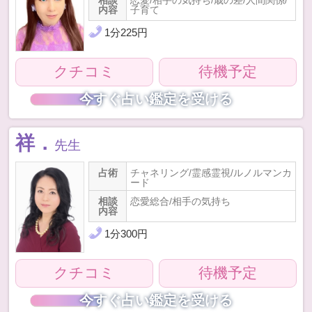
内容
子育て
1
分
225
円
クチコミ
待機予定
今すぐ占い鑑定を受ける
祥．
先生
占術
チャネリング/霊感霊視/ルノルマンカ
ード
相談
恋愛総合/相手の気持ち
内容
1
分
300
円
クチコミ
待機予定
今すぐ占い鑑定を受ける