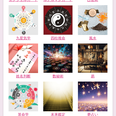
九星気学
四柱推命
風水
姓名判断
数秘術
易
未来鑑定
算命学
夢占い