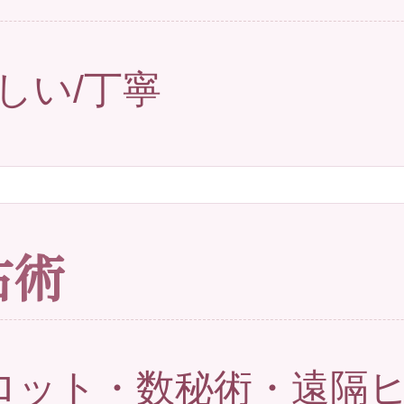
しい/丁寧
占術
ロット・数秘術・遠隔