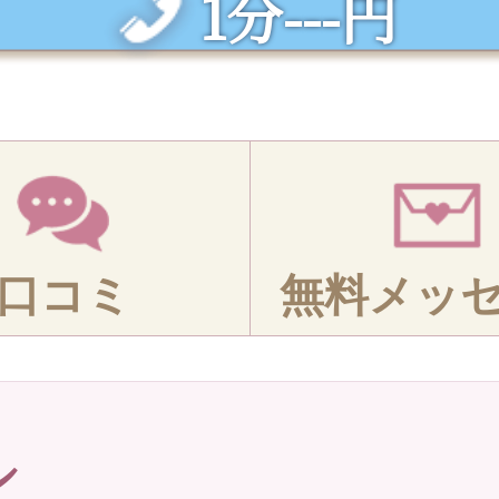
1分---円
口コミ
無料メッ
ル