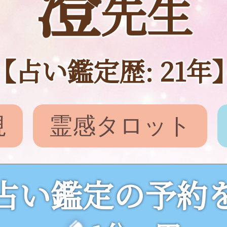
澄
先生
【占い鑑定歴: 21年
視
霊感タロット
占い鑑定の予約