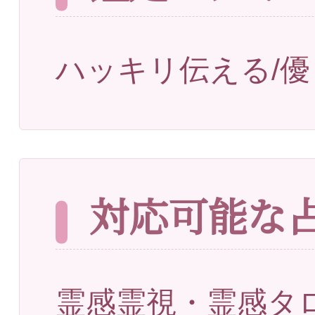
ハッキリ伝える/優
対応可能な
霊感霊視・霊感タ