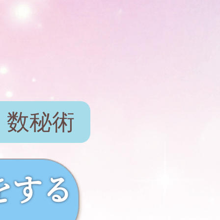
】
数秘術
をする