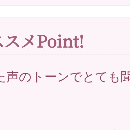
メPoint!
た声のトーンでとても