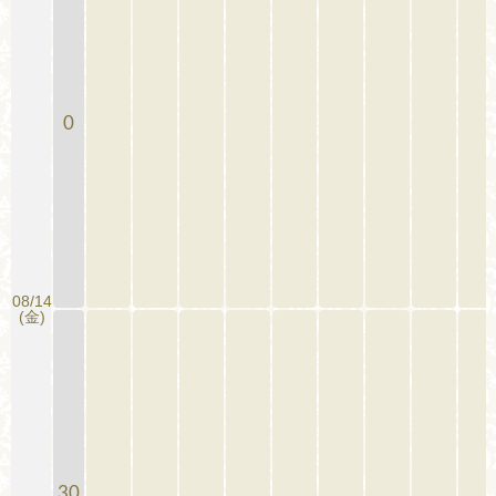
0
08/14
(金)
30