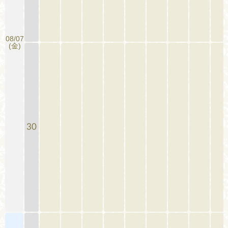
08/07
(金)
30