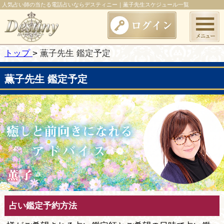
人気占い師の当たる電話占いならデスティニー｜薫子先生スケジュール一覧
トップ
薫子先生 鑑定予定
薫子先生 鑑定予定
占い鑑定予約方法