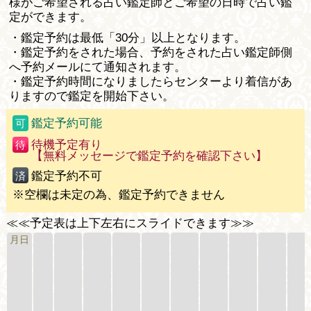
様がご希望される占い鑑定師とご希望の日時で占い鑑
定ができます。
・鑑定予約は最低「30分」以上となります。
・鑑定予約をされた場合、予約をされた占い鑑定師側
へ予約メールにて通知されます。
・鑑定予約時間になりましたらセンターより着信があ
りますので鑑定を開始下さい。
鑑定予約可能
可
待機予定有り
待
【無料メッセージで鑑定予約を確認下さい】
鑑定予約不可
済
※空欄は未定の為、鑑定予約できません
≪≪予定表は上下左右にスライドできます≫≫
月日