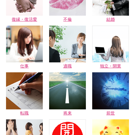
復縁・復活愛
不倫
結婚
仕事
適職
独立・開業
転職
将来
前世