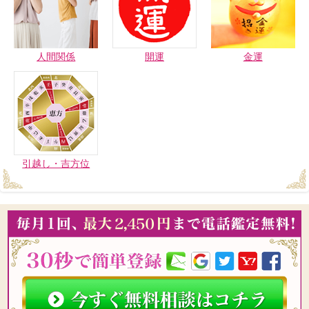
人間関係
開運
金運
引越し・吉方位