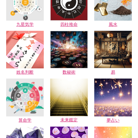
九星気学
四柱推命
風水
姓名判断
数秘術
易
未来鑑定
算命学
夢占い