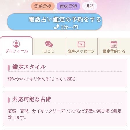
霊感霊視
魔術霊視
透視
電話占い鑑定の予約をする
1分---円
プロフィール
口コミ
無料メッセージ
鑑定予約する
鑑定スタイル
穏やか/ハッキリ伝える/じっくり鑑定
対応可能な占術
霊感・霊視、サイキックリーディングなど多数の高占術で鑑定
致します。