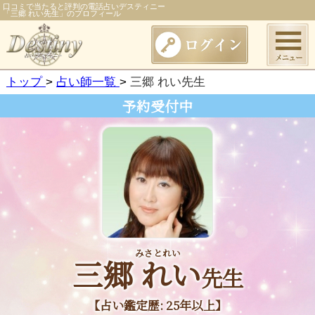
口コミで当たると評判の電話占いデスティニー
「三郷 れい先生」のプロフィール
トップ
占い師一覧
三郷 れい先生
予約受付中
みさとれい
三郷 れい
先生
【占い鑑定歴: 25年以上】