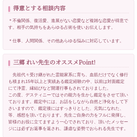
得意とする相談内容
＊不倫関係、復活愛、進展がない恋愛など複雑な恋愛が得意で
す。相手の気持ちをあらゆる占術を使いお伝えします。
＊仕事、人間関係、その他あらゆる悩みに対応しています。
三郷 れい先生のオススメPoint!
先祖代々受け継がれた霊能家系に育ち、血筋だけでなく修行
も積まれ15年以上と実績ある鑑定経験の中、以前は対面鑑定
にて浄霊、縁結びなど開運行事もされておりました。
この度、デスティニーではその能力を生かし鑑定をさせて頂い
ております。鑑定中には、お話をしながら自然と浄化をして下
さいますので、鑑定後にはすっきりとした、元気になれた、
等、感想を頂いております。先生ご自身の力をフルに発揮し、
皆様のお役に立てますよう一心でされており、頂いたメッセー
ジには必ずお返事を返され、謙虚な姿勢でおられる先生です。