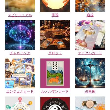
スピリチュアル
霊視
透視
チャネリング
タロット
オラクルカード
エンジェルカード
ルノルマンカード
占星術