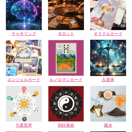
チャネリング
タロット
オラクルカード
エンジェルカード
ルノルマンカード
占星術
九星気学
四柱推命
風水