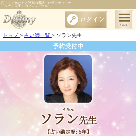
口コミで当たると評判の電話占いデスティニー
「ソラン先生」のプロフィール
トップ
占い師一覧
ソラン先生
予約受付中
そらん
ソラン
先生
【占い鑑定歴: 6年】