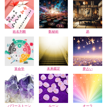
姓名判断
数秘術
易
未来鑑定
算命学
夢占い
パワーストーン
ルーン
オーラ