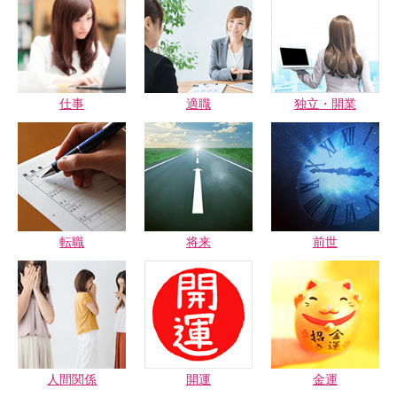
仕事
適職
独立・開業
転職
将来
前世
人間関係
開運
金運