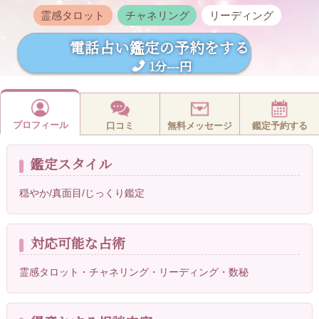
霊感タロット
チャネリング
リーディング
電話占い鑑定の予約をする
1分---円
プロフィール
口コミ
無料メッセージ
鑑定予約する
鑑定スタイル
穏やか/真面目/じっくり鑑定
対応可能な占術
霊感タロット・チャネリング・リーディング・数秘