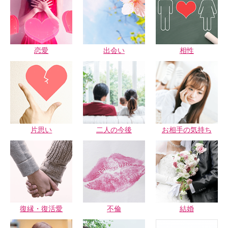
恋愛
出会い
相性
片思い
二人の今後
お相手の気持ち
復縁・復活愛
不倫
結婚