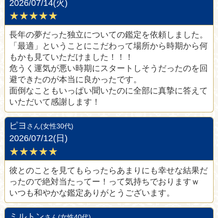
2026/07/14(火)
★★★★★
長年の夢だった独立についての鑑定を依頼しました。
「最適」ということにこだわって場所から時期から何
もかも見ていただけました！！！
危うく運気が悪い時期にスタートしそうだったのを回
避できたのが本当に良かったです。
面倒なこともいっぱい聞いたのに全部に真摯に答えて
いただいて感謝します！
ピヨ
さん(女性30代)
2026/07/12(日)
★★★★★
彼とのことを見てもらったらあまりにも幸せな結果だ
ったので絶対当たってー！って気持ちでおりますｗ
いつも和やかな鑑定ありがとうございます。
ミルトン
さん(女性40代)