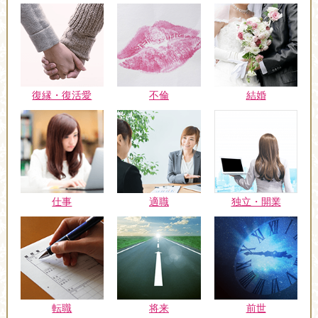
復縁・復活愛
不倫
結婚
仕事
適職
独立・開業
転職
将来
前世