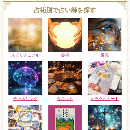
占術別で占い師を探す
スピリチュアル
霊視
透視
チャネリング
タロット
オラクルカード