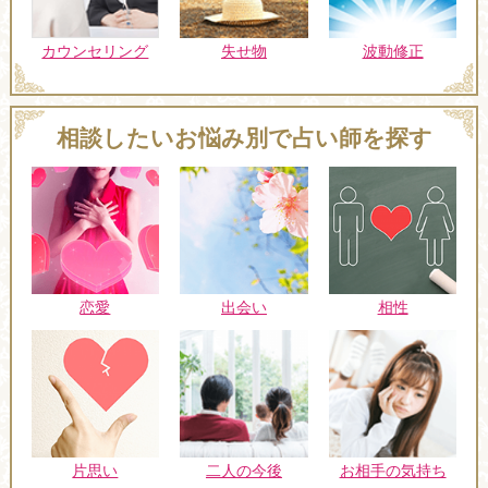
カウンセリング
失せ物
波動修正
相談したいお悩み別で占い師を探す
恋愛
出会い
相性
片思い
二人の今後
お相手の気持ち