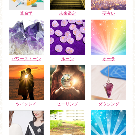
未来鑑定
算命学
夢占い
パワーストーン
ルーン
オーラ
ツインレイ
ヒーリング
ダウジング