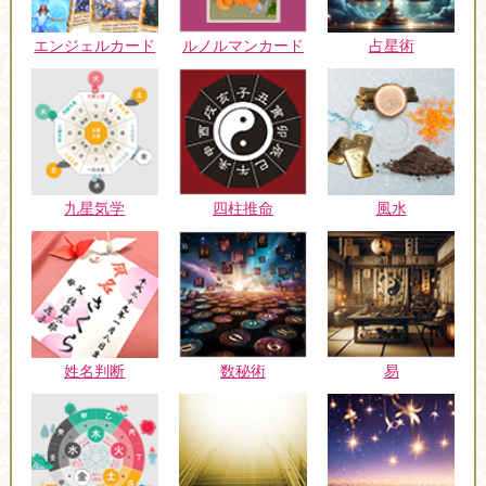
エンジェルカード
ルノルマンカード
占星術
九星気学
四柱推命
風水
姓名判断
数秘術
易