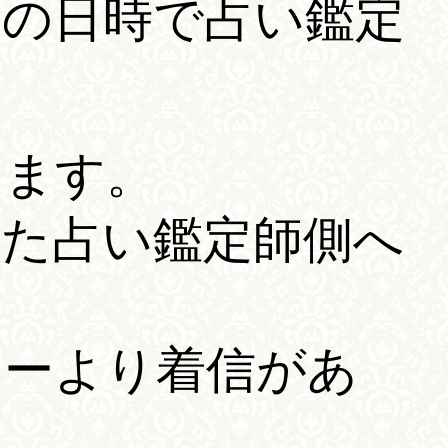
望の日時で占い鑑定
ります。
れた占い鑑定師側へ
ターより着信があ