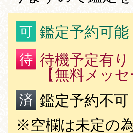
鑑定予約可能
可
待機予定有り
待
【無料メッセ
鑑定予約不可
済
※空欄は未定の