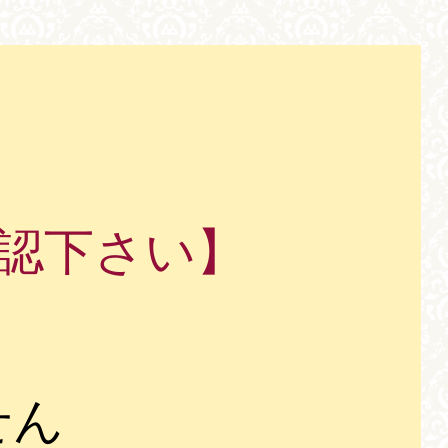
認下さい】
せん