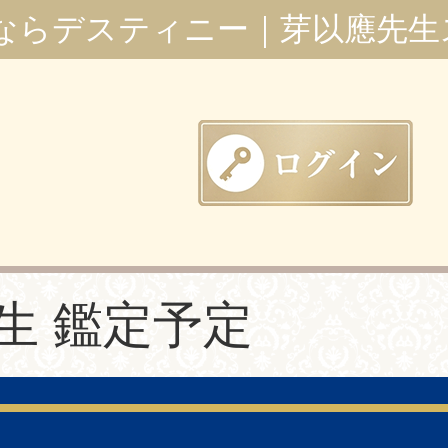
ならデスティニー｜芽以應先生
生 鑑定予定