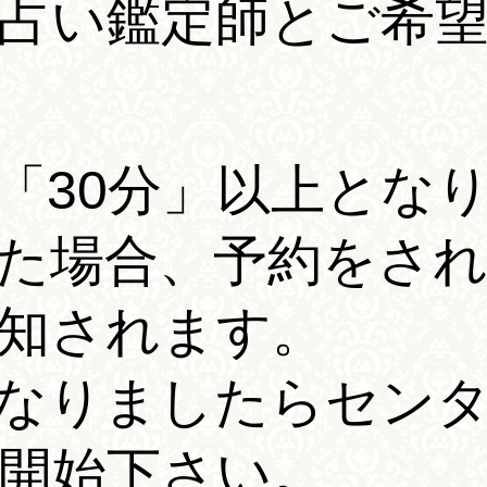
占い鑑定師とご希
「30分」以上とな
た場合、予約をさ
知されます。
なりましたらセン
開始下さい。