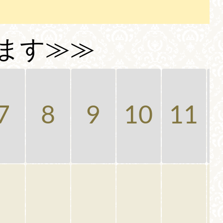
ます≫≫
7
8
9
10
11