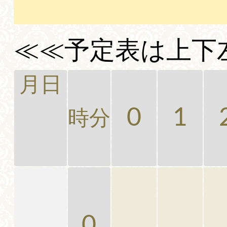
≪≪予定表は上下
月日
0
1
時分
0