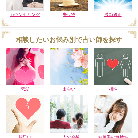
カウンセリング
失せ物
波動修正
相談したいお悩み別で占い師を探す
恋愛
出会い
相性
片思い
二人の今後
お相手の気持ち