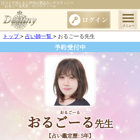
口コミで当たると評判の電話占いデスティニー
「おるごーる先生」のプロフィール
トップ
占い師一覧
おるごーる先生
予約受付中
おるごーる
おるごーる
先生
【占い鑑定歴: 5年】