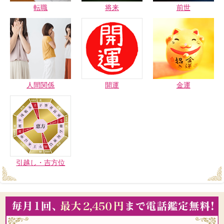
転職
将来
前世
人間関係
開運
金運
引越し・吉方位