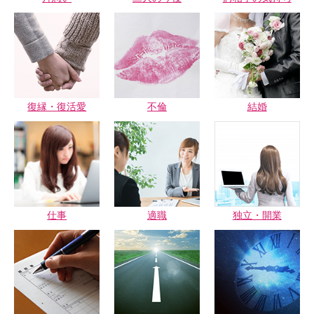
復縁・復活愛
不倫
結婚
仕事
適職
独立・開業