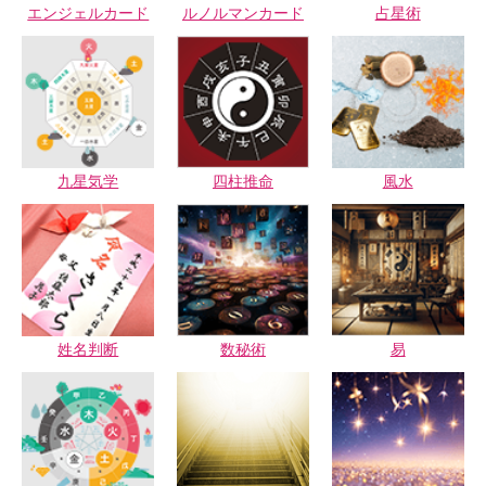
エンジェルカード
ルノルマンカード
占星術
九星気学
四柱推命
風水
姓名判断
数秘術
易