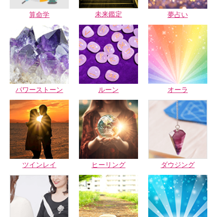
未来鑑定
算命学
夢占い
パワーストーン
ルーン
オーラ
ツインレイ
ヒーリング
ダウジング