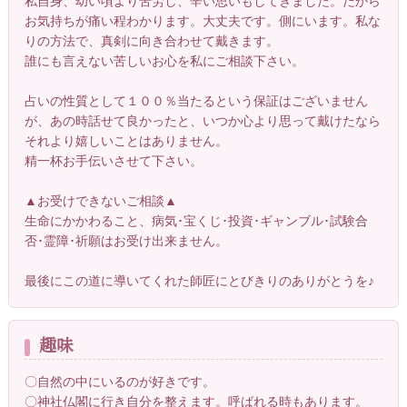
私自身、幼い頃より苦労し、辛い思いもしてきました。だから
お気持ちが痛い程わかります。大丈夫です。側にいます。私な
りの方法で、真剣に向き合わせて戴きます。
誰にも言えない苦しいお心を私にご相談下さい。
占いの性質として１００％当たるという保証はございません
が、あの時話せて良かったと、いつか心より思って戴けたなら
それより嬉しいことはありません。
精一杯お手伝いさせて下さい。
▲お受けできないご相談▲
生命にかかわること、病気･宝くじ･投資･ギャンブル･試験合
否･霊障･祈願はお受け出来ません。
最後にこの道に導いてくれた師匠にとびきりのありがとうを♪
趣味
〇自然の中にいるのが好きです。
〇神社仏閣に行き自分を整えます。呼ばれる時もあります。