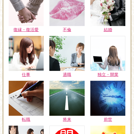
復縁・復活愛
不倫
結婚
仕事
適職
独立・開業
転職
将来
前世