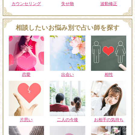
カウンセリング
失せ物
波動修正
相談したいお悩み別で占い師を探す
恋愛
出会い
相性
片思い
二人の今後
お相手の気持ち