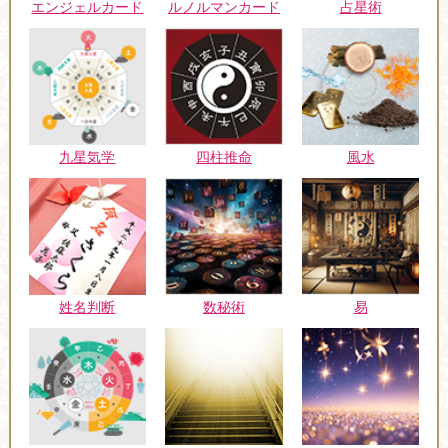
エンジェルカード
ルノルマンカード
占星術
九星気学
四柱推命
風水
姓名判断
数秘術
易