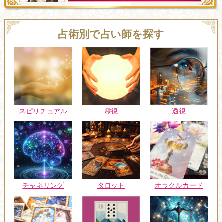
占術別で占い師を探す
スピリチュアル
霊視
透視
チャネリング
タロット
オラクルカード