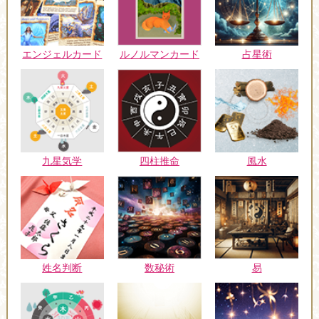
エンジェルカード
ルノルマンカード
占星術
九星気学
四柱推命
風水
姓名判断
数秘術
易