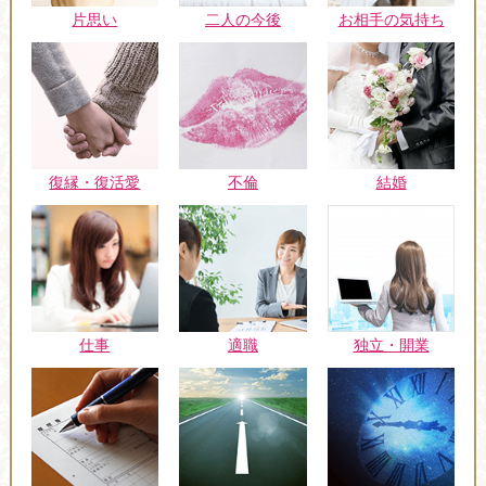
片思い
二人の今後
お相手の気持ち
復縁・復活愛
不倫
結婚
仕事
適職
独立・開業