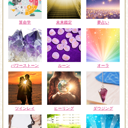
未来鑑定
算命学
夢占い
パワーストーン
ルーン
オーラ
ツインレイ
ヒーリング
ダウジング