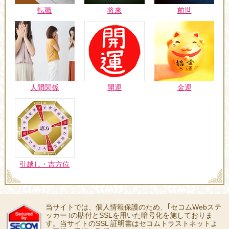
転職
将来
前世
人間関係
開運
金運
引越し・吉方位
当サイトでは、個人情報保護のため、｢セコムWebステ
ッカー｣の貼付とSSLを用いた暗号化を施しておりま
す。当サイトのSSL 証明書はセコムトラストネットよ