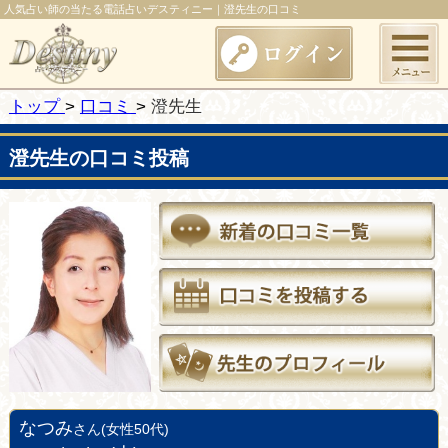
人気占い師の当たる電話占いデスティニー｜澄先生の口コミ
トップ
口コミ
澄先生
澄先生の口コミ投稿
なつみ
さん(女性50代)