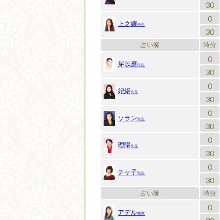
30
0
上之嬢
先生
30
占い師
時分
0
芽以應
先生
30
0
妃絽
先生
30
0
ソラン
先生
30
0
理陽
先生
30
0
チャ子
先生
30
占い師
時分
0
アデル
先生