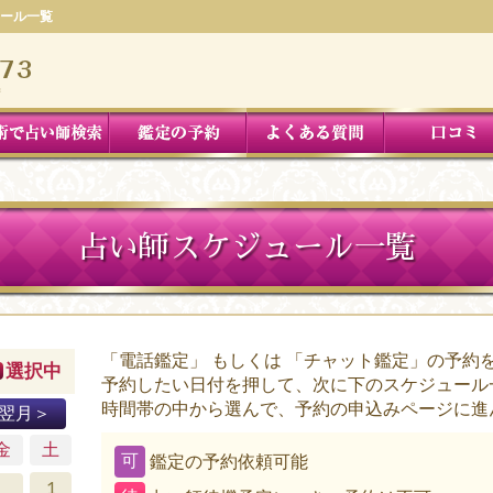
ール一覧
占い師スケジュール一覧
「電話鑑定」 もしくは 「チャット鑑定」の予約
選択中
予約したい日付を押して、次に下のスケジュール
時間帯の中から選んで、予約の申込みページに進
翌月＞
金
土
可
鑑定の予約依頼可能
1