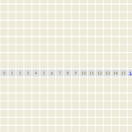
0
1
2
3
4
5
6
7
8
9
10
11
12
13
14
15
1