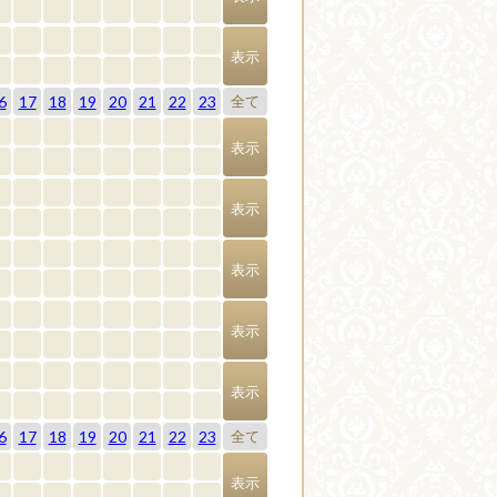
表示
6
17
18
19
20
21
22
23
全て
表示
表示
表示
表示
表示
6
17
18
19
20
21
22
23
全て
表示