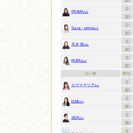
30
0
IRUMA
先生
30
0
Sa-ra・prima
先生
30
0
天水 龍
先生
30
0
RURU
先生
30
占い師
時分
0
エヴァマリア
先生
30
0
比緒
先生
30
0
深詞
先生
30
0