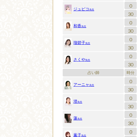
0
ジュピコ
先生
30
0
和香
先生
30
0
瑠碧子
先生
30
0
さくや
先生
30
占い師
時分
0
アーニャ
先生
30
0
澄
先生
30
0
蓮
先生
30
0
薫子
先生