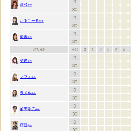
0
眞弓
先生
30
0
おるごーる
先生
30
0
依歩
先生
30
0
1
2
3
4
5
占い師
時分
0
菊峰
先生
30
0
マフィ
先生
30
0
泉メル
先生
30
0
前田剛広
先生
30
0
序彗
先生
30