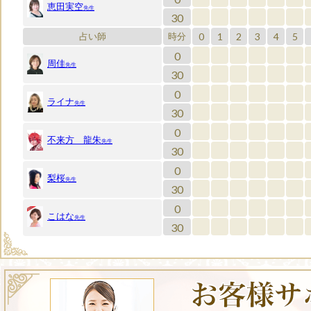
恵田実空
先生
30
0
1
2
3
4
5
占い師
時分
0
周佳
先生
30
0
ライナ
先生
30
0
不来方 龍朱
先生
30
0
梨桜
先生
30
0
こはな
先生
30