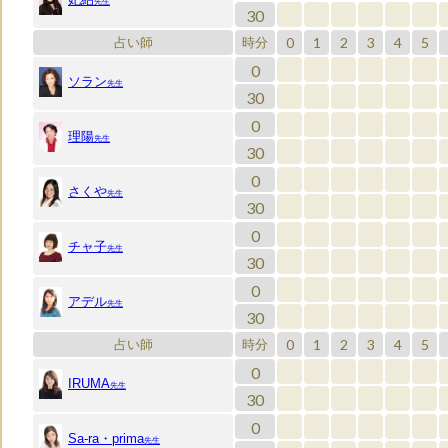
先生
30
0
1
2
3
4
5
占い師
時分
0
ソラン
先生
30
0
理陽
先生
30
0
さくや
先生
30
0
チャ子
先生
30
0
アデル
先生
30
0
1
2
3
4
5
占い師
時分
0
IRUMA
先生
30
0
Sa-ra・prima
先生