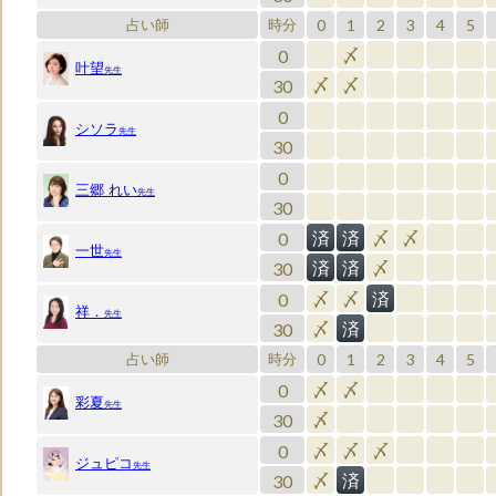
0
1
2
3
4
5
占い師
時分
0
〆
叶望
先生
30
〆
〆
0
シソラ
先生
30
0
三郷 れい
先生
30
0
済
済
〆
〆
一世
先生
30
済
済
〆
0
〆
〆
済
祥．
先生
30
〆
済
0
1
2
3
4
5
占い師
時分
0
〆
〆
彩夏
先生
30
〆
0
〆
〆
〆
ジュピコ
先生
30
〆
済