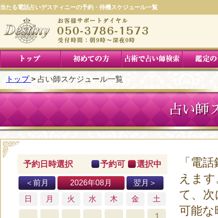
当たる電話占いデスティニーの予約・待機スケジュール一覧
トップ
占い師スケジュール一覧
占い師
「電話
予約日時選択
予約可
選択中
えます
＜前月
2026年08月
翌月＞
て、次
日
月
火
水
木
金
土
可能な
1