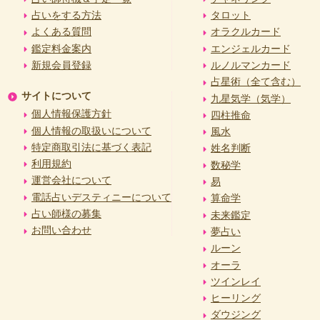
占いをする方法
タロット
よくある質問
オラクルカード
鑑定料金案内
エンジェルカード
新規会員登録
ルノルマンカード
占星術（全て含む）
サイトについて
九星気学（気学）
個人情報保護方針
四柱推命
個人情報の取扱いについて
風水
特定商取引法に基づく表記
姓名判断
利用規約
数秘学
運営会社について
易
電話占いデスティニーについて
算命学
占い師様の募集
未来鑑定
お問い合わせ
夢占い
ルーン
オーラ
ツインレイ
ヒーリング
ダウジング