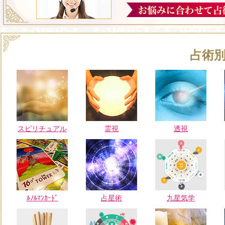
占術
スピリチュアル
霊視
透視
ﾙﾉﾙﾏﾝｶｰﾄﾞ
占星術
九星気学