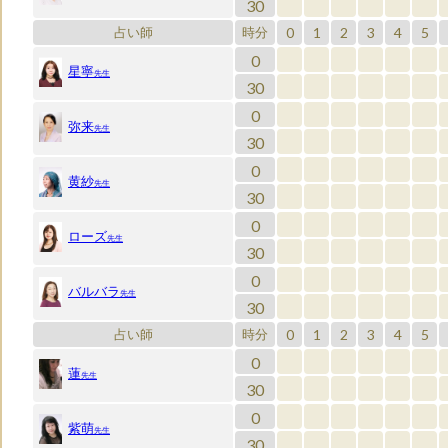
30
0
1
2
3
4
5
占い師
時分
0
星寧
先生
30
0
弥来
先生
30
0
黄紗
先生
30
0
ローズ
先生
30
0
バルバラ
先生
30
0
1
2
3
4
5
占い師
時分
0
蓮
先生
30
0
紫萌
先生
30