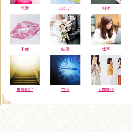
恋愛
出会い
相性
不倫
結婚
仕事
未来鑑定
前世
人間関係