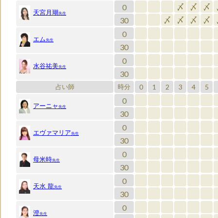
0
〆
〆
〆
天宮月瑚
先生
30
〆
〆
〆
〆
0
エム
先生
30
0
水谷祐美
先生
30
0
1
2
3
4
5
占い師
時分
0
アーニャ
先生
30
0
エヴァマリア
先生
30
0
母米時
先生
30
0
天水 龍
先生
30
0
澄
先生