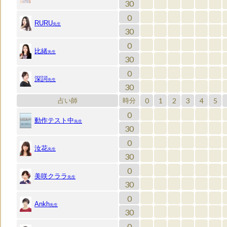
30
0
RURU
先生
30
0
比緒
先生
30
0
深詞
先生
30
0
1
2
3
4
5
占い師
時分
0
動作テスト中
先生
30
0
汝花
先生
30
0
美咲クララ
先生
30
0
Ankh
先生
30
0