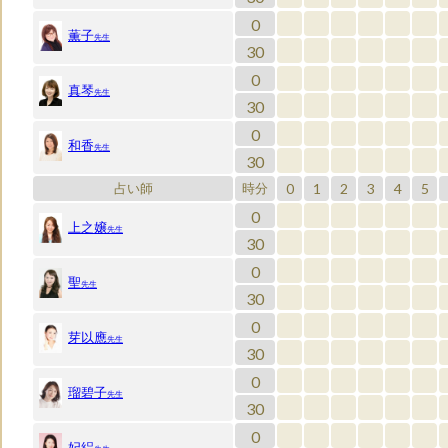
0
薫子
先生
30
0
真琴
先生
30
0
和香
先生
30
0
1
2
3
4
5
占い師
時分
0
上之嬢
先生
30
0
聖
先生
30
0
芽以應
先生
30
0
瑠碧子
先生
30
0
妃絽