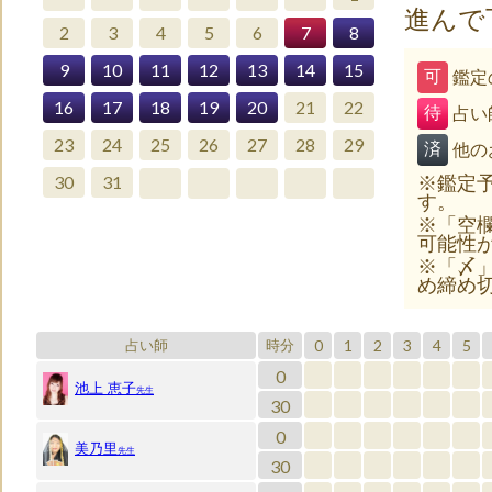
進んで
2
3
4
5
6
7
8
9
10
11
12
13
14
15
可
鑑定
16
17
18
19
20
21
22
待
占い
23
24
25
26
27
28
29
済
他の
30
31
※鑑定
す。
※「空
可能性
※「〆
め締め
0
1
2
3
4
5
占い師
時分
0
池上 恵子
先生
30
0
美乃里
先生
30