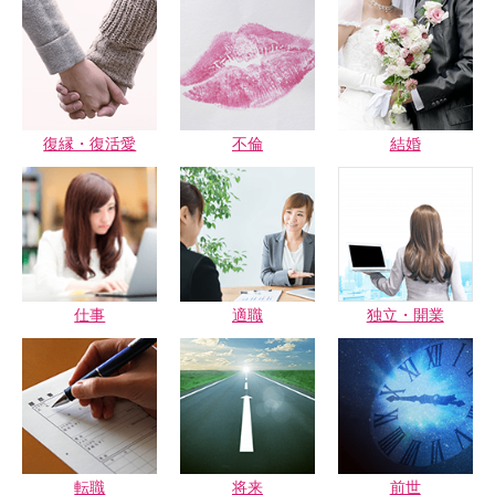
復縁・復活愛
不倫
結婚
仕事
適職
独立・開業
転職
将来
前世