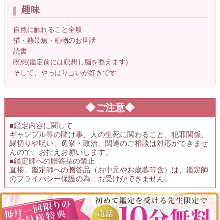
趣味
自然に触れること全般
猫・熱帯魚・植物のお世話
読書
瞑想(鑑定前には瞑想し脳を整えます)
そして、やっぱり占いが好きです
◆ご注意◆
■鑑定内容に関して
ギャンブル等の賭け事、人の生死に関わること、犯罪関係、
縁切りや呪い、選挙・政治、関連のご相談は対応ができませ
んので、お控えお願いします。
■鑑定師への贈答品の禁止
直接、鑑定師への贈答品（お中元やお歳暮等含）は、鑑定師
のプライバシー保護の為、お受けができません。