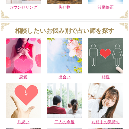
カウンセリング
失せ物
波動修正
相談したいお悩み別で占い師を探す
恋愛
出会い
相性
片思い
二人の今後
お相手の気持ち