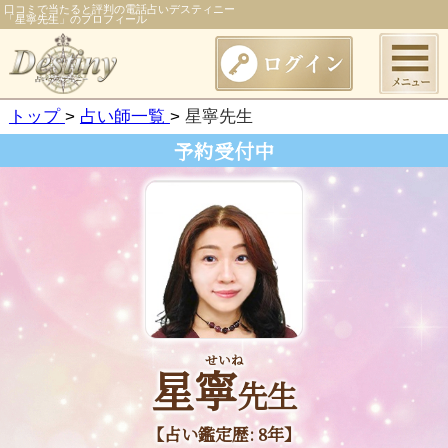
口コミで当たると評判の電話占いデスティニー
「星寧先生」のプロフィール
トップ
占い師一覧
星寧先生
予約受付中
せいね
星寧
先生
【占い鑑定歴: 8年】