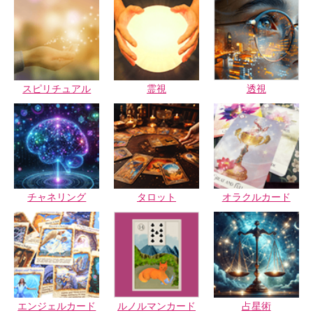
スピリチュアル
霊視
透視
チャネリング
タロット
オラクルカード
エンジェルカード
ルノルマンカード
占星術