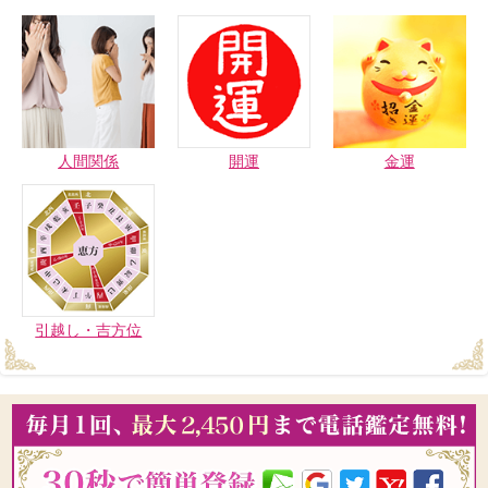
人間関係
開運
金運
引越し・吉方位