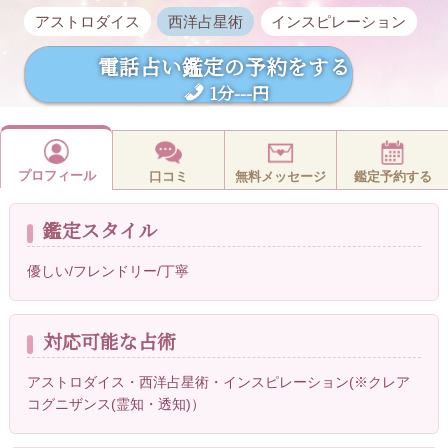
アストロダイス
西洋占星術
インスピレーション
電話占い鑑定の予約をする
1分---円
プロフィール
口コミ
無料メッセージ
鑑定予約する
鑑定スタイル
優しい/フレンドリー/丁寧
対応可能な占術
アストロダイス・西洋占星術・インスピレーション(※クレア
コグニザンス(霊知・透知)）