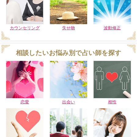
カウンセリング
失せ物
波動修正
相談したいお悩み別で占い師を探す
恋愛
出会い
相性