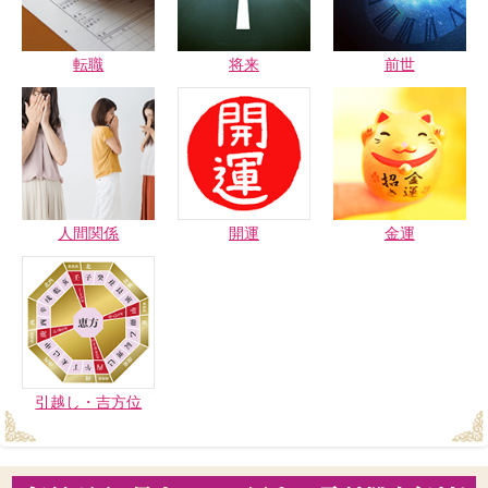
転職
将来
前世
人間関係
開運
金運
引越し・吉方位