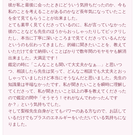
彼が私と最後に会ったときにどういう気持ちだったのか、今も
私のことを考えることがあるのかなど長年気になっていたこと
を全て見てもらうことが出来ました。
とても素早く見てくださっているのに、私が言っていなかった
彼のことなども先生のほうからおっしゃったりしてビックリし
たし、本当に丁寧に深いところまで見てくださっているんだな
というのも伝わってきました。的確に聞きたいことを、教えて
いただけて全て納得いくことばかりで数年間のモヤモヤも解消
出来ました。大満足です！
鑑定の時に「こんなことも聞いて大丈夫かなぁ…」と思いつ
つ、相談したら先生は笑って、どんなご相談でも大丈夫とおっ
しゃっていましたけど本当にそうなんだと思いました。先生の
知識量は半端なかったです。私が聞きたいことを瞬時に理解し
てくださって、私が聞きたいこと以上の事を教えてくださった
ので鑑定の間中「そうそう！それがなんでわかったんです
か？」という気持ちでした。
そして梨桜先生自身がとてもパワーのある方なので、お話して
いるだけでもプラスのエネルギーをいただいている気持ちにな
りました。