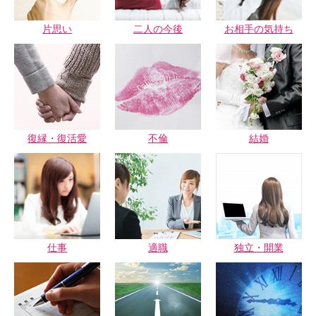
片思い
二人の今後
お相手の気持ち
復縁・復活愛
不倫
結婚
仕事
適職
独立・開業