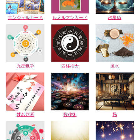
エンジェルカード
ルノルマンカード
占星術
九星気学
四柱推命
風水
姓名判断
数秘術
易