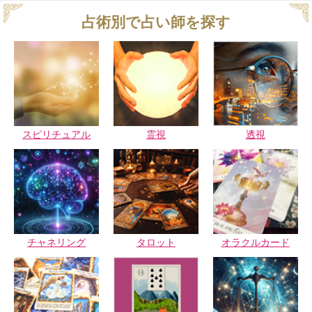
占術別で占い師を探す
スピリチュアル
霊視
透視
チャネリング
タロット
オラクルカード