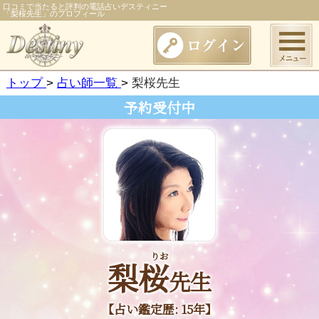
口コミで当たると評判の電話占いデスティニー
「梨桜先生」のプロフィール
トップ
占い師一覧
梨桜先生
予約受付中
りお
梨桜
先生
【占い鑑定歴: 15年】