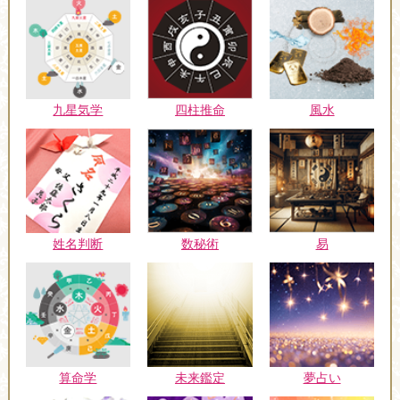
九星気学
四柱推命
風水
姓名判断
数秘術
易
未来鑑定
算命学
夢占い