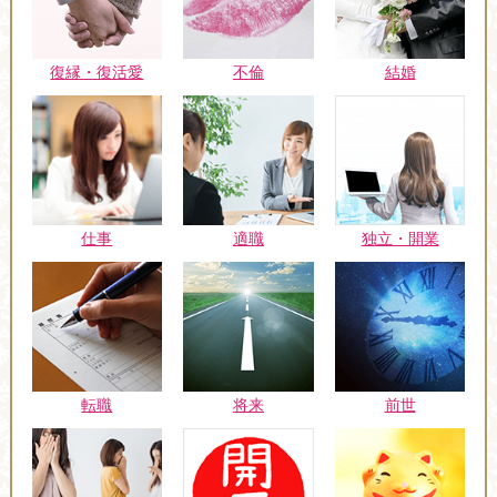
復縁・復活愛
不倫
結婚
仕事
適職
独立・開業
転職
将来
前世