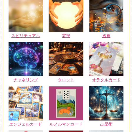
スピリチュアル
霊視
透視
チャネリング
タロット
オラクルカード
エンジェルカード
ルノルマンカード
占星術